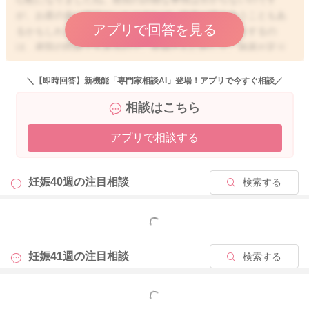
が、お産の多い施設だったりすれば、病床が混み合うこともあ
アプリで回答を見る
るかもしれませんね。ですが、ベッドコントロールをするの
は、産院の問題でもあるので、産婦さんに対して、病床が足り
なくなることを理由に、出産時期を決めたりするのは、少し違
うようにも思います。
＼【即時回答】新機能「専門家相談AI」登場！アプリで今すぐ相談／
色々なご心配も募る時期と思いますが、まずはママさんも赤ち
相談はこちら
ゃんも安全な時期に、安心してお産ができるように、産院にも
みゅーみゅーさんのご意向をしっかりとお伝えいただくのがい
アプリで相談する
いと思いますよ。
妊娠40週の
注目相談
検索する
2025/11/27 5:34
もっと見る
妊娠41週の
注目相談
検索する
もっと見る