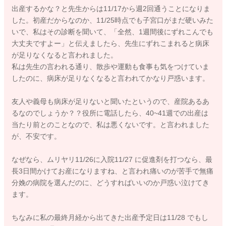
出産するかな？と先生からは11/17から週2回通うことになりま
した。初産だからなのか、11/25時点でも子宮口がまだ硬いみた
いで、私はその診断を聞いて、「全然、1週間後にずれこんでも
大丈夫ですよー」と伝えましたら、先生にずれこまれると病床
が足りなくなると言われました。
私は先生の言われる通り、散歩や運動も食事も気をつけていま
したのに、病床が足りなくなると言われてかなり戸惑います。
友人や義母も病床が足りないと聞いたというので、産院あるあ
るなのでしょうか？？役所に電話したら、40~41週での出産は
当たり前とのことなので、私は悪くないです。と言われました
が、不安です。
なぜなら、ムリヤリ11/26に入院11/27 に促進剤を打つなら、最
長3日間かけてお産になりますね、と言われ痛いのが苦手で無痛
分娩の病院を選んだのに、どうすればいいのか戸惑い泣けてき
ます。
ちなみに私の最終月経から出てきた出産予定日は11/28 でもし