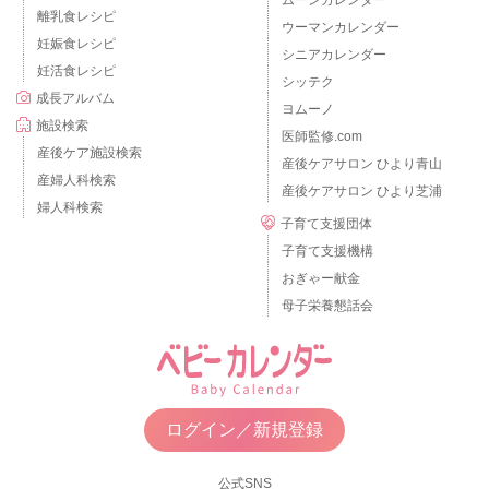
ムーンカレンダー
離乳食レシピ
ウーマンカレンダー
妊娠食レシピ
シニアカレンダー
妊活食レシピ
シッテク
成長アルバム
ヨムーノ
施設検索
医師監修.com
産後ケア施設検索
産後ケアサロン ひより青山
産婦人科検索
産後ケアサロン ひより芝浦
婦人科検索
子育て支援団体
子育て支援機構
おぎゃー献金
母子栄養懇話会
ログイン／新規登録
公式SNS