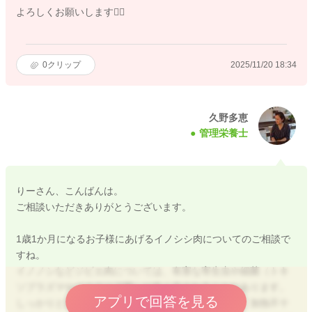
よろしくお願いします🙇‍♀️
0
クリップ
2025/11/20 18:34
久野多恵
管理栄養士
りーさん、こんばんは。
ご相談いただきありがとうございます。
1歳1か月になるお子様にあげるイノシシ肉についてのご相談で
すね。
イノノシなどジビエ肉については、有害な寄生虫や細菌（トキ
ソプラズマやリステリア菌）が多く含まれることがあります。
アプリで回答を見る
しっかりと加熱調理すれば、危険性は低下しますが、加熱不十