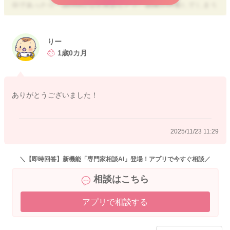
分であったり、調理時の2次感染などで、細菌が付着してしまう
こともあります。
また食べ慣れないものであったり、硬さがあったり、通常あま
りー
り口にしないものを1歳児にあげるメリットはあまりないかなと
1歳0カ月
思いますので、口腔発達機能や消化機能が発達してくる3歳以降
を目安にしていただくと良いように思います。
ありがとうございました！
ご参考までによろしくお願いいたします。
2025/11/23 11:29
2025/11/23 1:06
＼【即時回答】新機能「専門家相談AI」登場！アプリで今すぐ相談／
相談はこちら
アプリで相談する