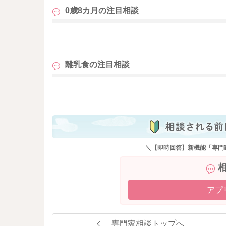
0歳8カ月の
注目相談
も
離乳食の
注目相談
も
＼【即時回答】新機能「専門
アプ
専門家相談トップへ