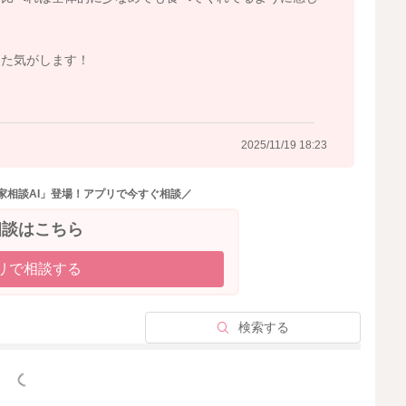
すくします
る
った気がします！
のを確認してから、スプーンを引き抜くと◎です。
あります。
2025/11/19 18:23
家相談AI」登場！アプリで今すぐ相談／
すくなる可能性があります。
相談はこちら
めにも、スプーンはお子さんの口が閉じるまで軽くキープ
リで相談する
試しくださいね。
検索する
っと見る