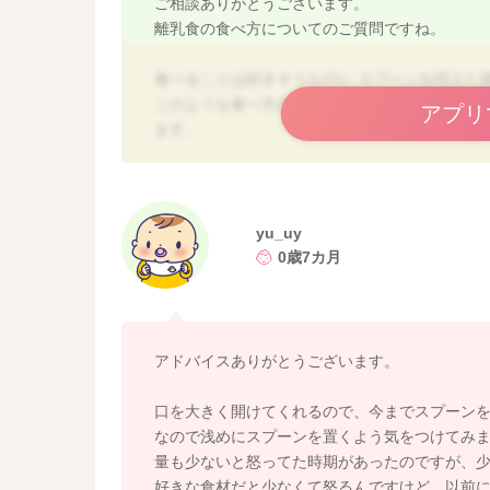
ご相談ありがとうございます。
離乳食の食べ方についてのご質問ですね。
食べることは好きそうなのに スプーンを咥えた
このような食べ方の癖は、ほとんどの場合、発
アプリ
ます。
考えられる原因としては、
・今の時期は「吸う → 舌を前後に動かす → 
いる時期なので、スプーンを咥えた瞬間にクセ
yu_uy
0歳7カ月
・次の一口をイメージして「もっと！」という
・スプーンを引くタイミングが赤ちゃんとずれ
⇒スプーンを咥えた瞬間にこちらがすぐに引いて
アドバイスありがとうございます。
よ？」と横を向きやすくなります。
口を大きく開けてくれるので、今までスプーン
なので浅めにスプーンを置くよう気をつけてみ
改善のコツとしては、
量も少ないと怒ってた時期があったのですが、
①スプーンは正面から下唇へそっと置く
好きな食材だと少なくて怒るんですけど、以前