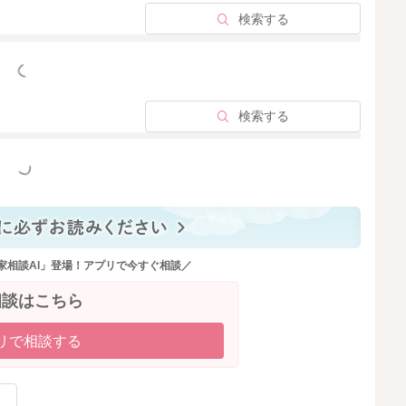
検索する
2025/11/17 12:12
っと見る
検索する
っと見る
家相談AI」登場！アプリで今すぐ相談／
相談はこちら
リで相談する