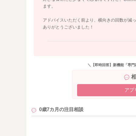
⇒お子さんが上唇を閉じて離乳食を取り込みや
ます。
②スプーンをいれたら1～2秒そのまま待ってみ
アドバイスいただく前より、横向きの回数が減
⇒赤ちゃんが口を閉じて飲み込む動作が完了した
ありがとうございました！
③スプーンを口に置く位置は浅めに
⇒深く差し込むと違和感から顔をそむけることが
④量を少なめに
＼【即時回答】新機能「専門
⇒量が多い食べる動きが追い付かず、横を向きや
「横向き＝スプーンが離れる」と学習しないた
しておくのがポイントかと思います。
アプ
お子さんの様子をみながら上記のコツなどをお
すこしでもご参考になりましたら幸いです。
0歳7カ月の
注目相談
どうぞよろしくお願いいたします。
も