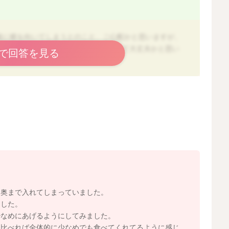
後に横を向いてしまうとのこと、ご心配かと思いますが、
達による一時的な動きなので心配しなくて大丈夫かと思い
で回答を見る
（横向きで）飲み込む」 という赤ちゃん独特の運動が残って
がでることがあります。
気持ちから顔が横に流れてしまうのかもしれません。
ている可能性
しまうと、赤ちゃんは「まだ食べる動作が終わってない
を奥まで入れてしまっていました。
ました。
少なめにあげるようにしてみました。
に比べれば全体的に少なめでも食べてくれてるように感じ