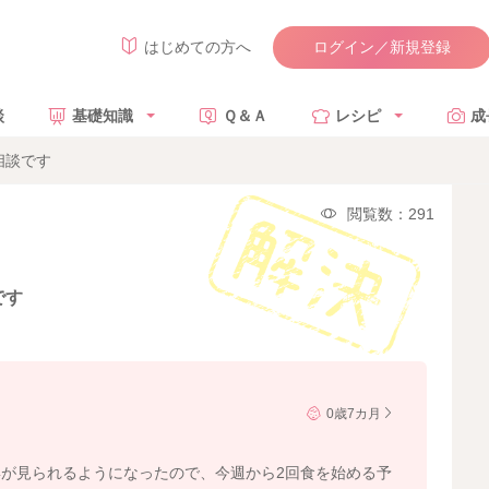
ログイン／新規登録
はじめての方へ
談
基礎知識
Ｑ＆Ａ
レシピ
成
相談です
閲覧数：291
です
0歳7カ月
が見られるようになったので、今週から2回食を始める予