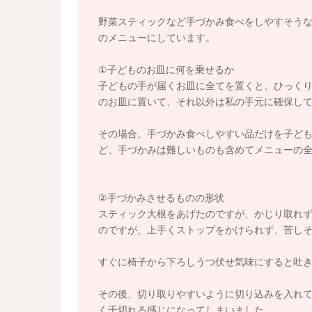
野菜スティックなど手づかみ食べをしやすそうな
のメニューにしています。
①子どものお皿に何を乗せるか
子どもの手が届くお皿に全てを置くと、ひっく
のお皿に置いて、それ以外は私の手元に確保し
その場合、手づかみ食べしやすい品だけを子ど
ど、手づかみは難しいものも含めてメニューの
②手づかみさせるものの形状
スティック大根をあげたのですが、かじり取れ
のですが、上手くストップをかけられず、苦し
すぐに椅子から下ろしうつ伏せ気味にすると吐
その後、切り取りやすいように切り込みを入れ
く千切れる感じになってしまいました。