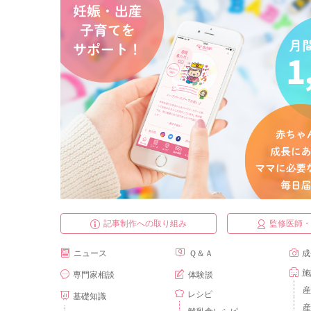
記事制作への取り組み
監修医師
ニュース
Ｑ＆Ａ
成
施
専門家相談
体験談
産
レシピ
基礎知識
産