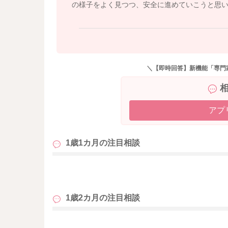
が安心です。
の様子をよく見つつ、安全に進めていこうと思
今回のようにたくさん口に入れてしまうお子さ
・かじり取りがまだ苦手
・食べ物を見たら全部口に入れたい時期
・野菜の硬さ・形が合っていなかった
＼【即時回答】新機能「専門
という３つが重なった状態と考えられます。
スティックであげたい場合のポイントとしては
アプ
・指で軽くつまむだけで “ほろっ” と折れるやわ
（大根・にんじんは特に硬さの調整がむずかしい
・長さは5〜6cm（お子さんの口幅より長め）
1歳1カ月の
注目相談
・太さは大人の小指くらい
も
まだかじり取りが難しいお子さんには、一口大
特に「口に入れすぎる」タイプのお子さんには
1歳2カ月の
注目相談
ので、無理せずお子さんのご様子をよく観察し
すこしでもご参考になりましたら幸いです。
も