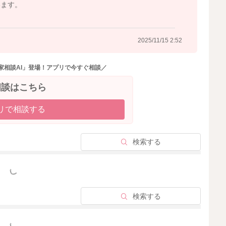
います。
んは珍しくなく、
2025/11/15 2:52
家相談AI」登場！アプリで今すぐ相談／
相談はこちら
、
リで相談する
らかさ
ので、長めに煮てOK）
検索する
っと見る
に切ってお皿に置く方が安全な場合も多いです。
、一口サイズの方が食べやすく、むせるリスクが減ります
検索する
ながらすすめてみてくださいね。
っと見る