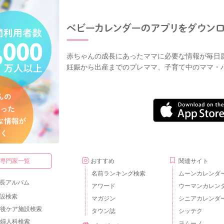
赤ちゃんの成長にあったママに必要な情報が毎日
妊娠から出産までのプレママ、子育て中のママ・
・専門家一覧
おすすめ
関連サイト
名前ランキング検索
ムーンカレンダ
長アルバム
アワード
ウーマンカレン
設検索
マガジン
シニアカレンダ
後ケア施設検索
タウン誌
シッテク
婦人科検索
ヨムーノ