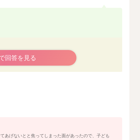
で回答を見る
、それ以外は大人が管理」がとても良いやり方です。
くり返す・遊ぶ」が普通です。
りますし、お子さんが選びやすい食材だけを置くほうが、
のイメージでOKです。
じり取りの力」がまだ弱い時期なので、形状を調整した方
せてあげないとと焦ってしまった面があったので、子ども