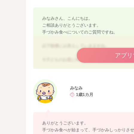
みなみさん、こんにちは。
ご相談ありがとうございます。
手づかみ食べについてのご質問ですね。
以下順番にお答えしていきますね。
アプリ
①子どものお皿に何をのせるかについて
⇒今の 「手づかみしやすいものだけ子ども皿へ
この時期はまだ「全部のお皿を前に置くとひっ
食べられる量が減ると、親も子もストレスにな
みなみ
手づかみも集中しやすいですよ。
1歳1カ月
慣れてきたら、少しずつ「種類を増やす」くらい
②手づかみの形状について
ありがとうございます。
⇒スティック状が危ないというより、今は「か
手づかみ食べが始まって、手づかみしっかりさ