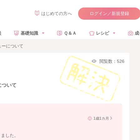
ログイン／新規登録
はじめての方へ
談
基礎知識
Ｑ＆Ａ
レシピ
成
ューについて
閲覧数：526
について
1歳1カ月
。
りました。