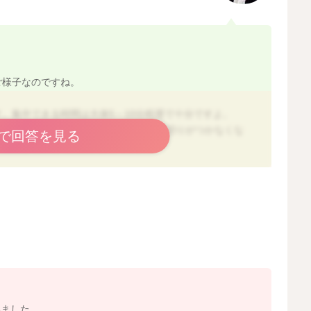
ご様子なのですね。
す。集中できる時間は大体5～10分程度で十分ですよ。
、今後戻しづらくなりますし、食事の区切りがつかなくな
で回答を見る
」に戻していくのがおすすめです。
ューなど「お子さんが一番食べやすいメニュー」を先に出
いう良い印象を積み重ねることが大事になります。
いました。