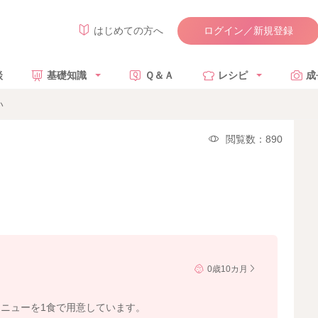
ログイン／新規登録
はじめての方へ
談
基礎知識
Ｑ＆Ａ
レシピ
成
い
閲覧数：890
0歳10カ月
ニューを1食で用意しています。