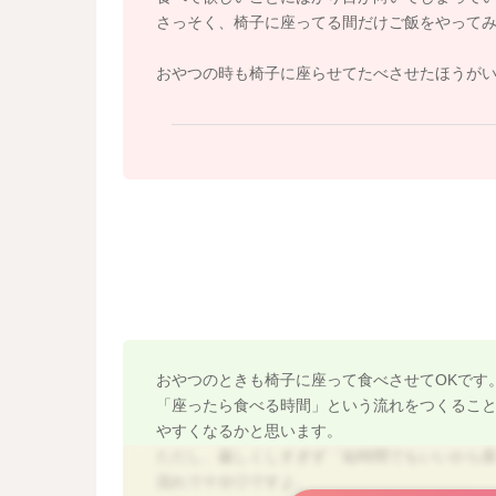
② 降りたら食事は一旦終了
さっそく、椅子に座ってる間だけご飯をやって
⇒椅子から降りる＝食事おしまい
を少しずつ理解させていけると◎です。
おやつの時も椅子に座らせてたべさせたほうが
泣かれたりぐずっても、「ごちそうさまね、また
あとでお腹がすきそうならおやつ（おにぎりや
また、椅子の座り心地やサイズ調整も大切なポ
以下のポイントもチェックしてみてくださいね
・足がしっかりついている
（ブラつくと落ち着かない）
・ベルトが苦しくない
・テーブルの高さが合っている
・座面が斜めじゃない
おやつのときも椅子に座って食べさせてOKです
→ 足置きがないならタオルや段ボールで代用OK
「座ったら食べる時間」という流れをつくるこ
やすくなるかと思います。
まずは、「今日の食事は3分座れた！」という小
ただし、厳しくしすぎず「短時間でもいいから
今のイヤイヤは発達の波の一つなので、焦らな
流れで十分◎ですよ。