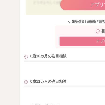
すぐに悪い習慣が定着するわけではないので、
どうぞよろしくお願いいたします。
アプリ
またお困りの際にはご相談ください。
どうぞよろしくお願いいたします。
＼【即時回答】新機能「専門
アプ
0歳10カ月の
注目相談
も
0歳11カ月の
注目相談
も