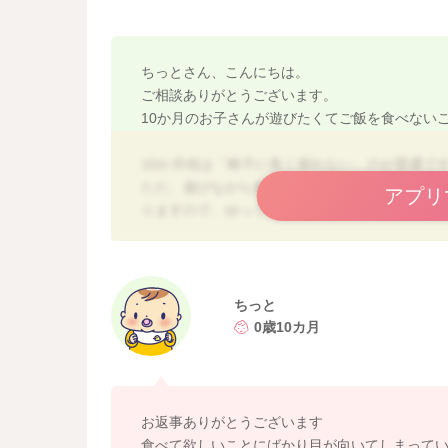
ちっとさん、こんにちは。
ご相談ありがとうございます。
10か月のお子さんが遊びたくてご飯を食べない
10か月頃は「椅子に長く座れない」のが普通で
ただ、遊びながら食べる習慣がついてしまうと
アプリ
りますので、ゆっくりでも「椅子で食べる習慣
オススメの工夫は、
①椅子の時間は短くてOK
ちっと
⇒最初は 3〜5分だけ でも大丈夫です。
0歳10カ月
食べたい気持ちがあるうちに手づかみ食べメニ
すのがコツになります。
「食べられた！」「椅子＝食べられる場所」と
お返事ありがとうございます
食べて欲しいことにばかり目が向いてしまって