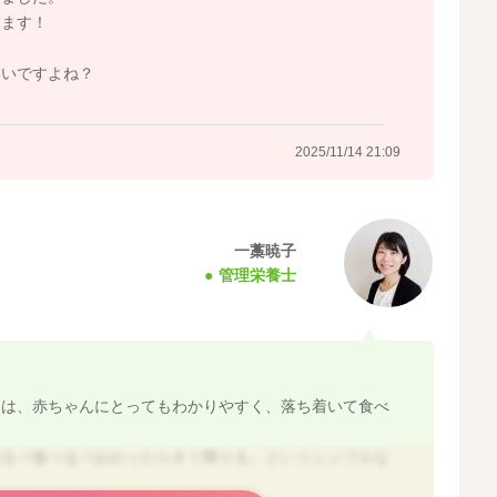
みます！
いいですよね？
あとで食べようね」と優しく区切ってあげてOKです。
果物など）で調整しましょう。
2025/11/14 21:09
イントになりますので、
。
一藁暁子
管理栄養士
。
とは、赤ちゃんにとってもわかりやすく、落ち着いて食べ
さい成功で十分◎です。
座る⇒食べる⇒おわったらすぐ降りる」というシンプルな
くて大丈夫です。