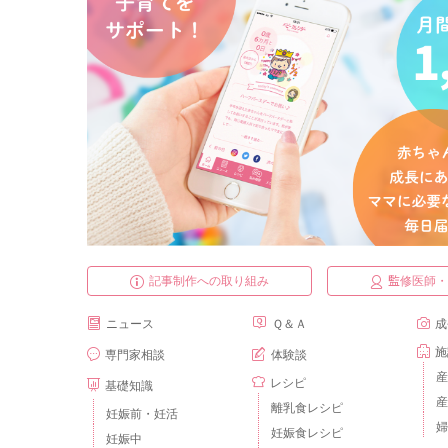
記事制作への取り組み
監修医師
ニュース
Ｑ＆Ａ
成
施
専門家相談
体験談
産
レシピ
基礎知識
産
離乳食レシピ
妊娠前・妊活
婦
妊娠食レシピ
妊娠中