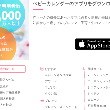
赤ちゃんの成長にあったママに必要な情報が毎日
妊娠から出産までのプレママ、子育て中のママ・
・専門家一覧
おすすめ
関連サイト
名前ランキング検索
ムーンカレンダ
長アルバム
アワード
ウーマンカレン
設検索
マガジン
シニアカレンダ
後ケア施設検索
タウン誌
シッテク
婦人科検索
ヨムーノ
プレゼント
人科検索
医師監修.com
プレゼント＆アンケート