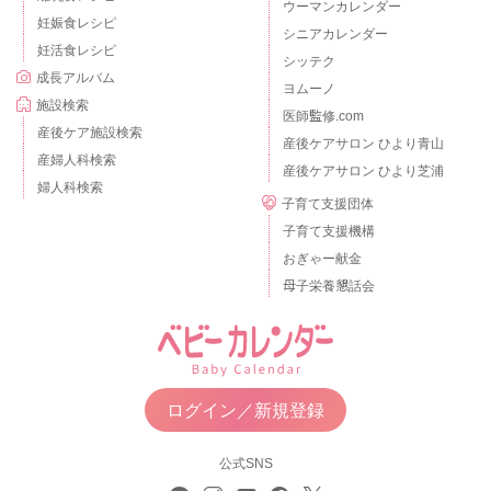
ウーマンカレンダー
妊娠食レシピ
シニアカレンダー
妊活食レシピ
シッテク
成長アルバム
ヨムーノ
施設検索
医師監修.com
産後ケア施設検索
産後ケアサロン ひより青山
産婦人科検索
産後ケアサロン ひより芝浦
婦人科検索
子育て支援団体
子育て支援機構
おぎゃー献金
母子栄養懇話会
ログイン／新規登録
公式SNS