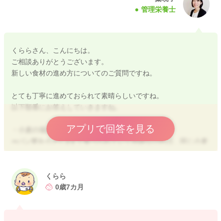
管理栄養士
くららさん、こんにちは。
ご相談ありがとうございます。
新しい食材の進め方についてのご質問ですね。
とても丁寧に進めておられて素晴らしいですね。
以下順番にお答えしていきますね。
アプリで回答を見る
・小麦の場合
⇒パン粥を小さじ3まで食べられていて問題なければ、同じ小麦
製品（うどん・そうめんなど）も基本はOKな段階です。
ただ、同じ小麦の製品でも、「小麦はOKでも別の成分に反応す
る可能性」がゼロではありませんので、初回は小さじ1からスタ
くらら
ートがおすすめです。
0歳7カ月
小麦そのものはすでに確認済なので、反応がなければ翌日小さ
じ2⇒小さじ4と量を増やすペースは早めで進めていかれてOKで
すよ。