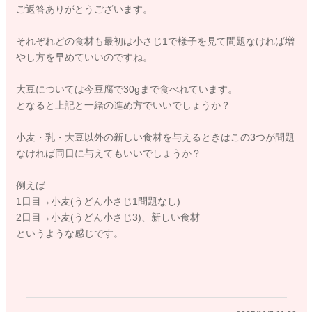
ご返答ありがとうございます。
それぞれどの食材も最初は小さじ1で様子を見て問題なければ増
・乳製品の場合
やし方を早めていいのですね。
⇒ヨーグルト小さじ3までOKなら、乳製品アレルギーの可能性
は低めですが、牛乳やチーズなどは加熱の有無やたんぱく質構
大豆については今豆腐で30gまで食べれています。
造の違いがあるため、これも初回は小さじ1程度からが安心で
となると上記と一緒の進め方でいいでしょうか？
す。
小麦・乳・大豆以外の新しい食材を与えるときはこの3つが問題
なければ同日に与えてもいいでしょうか？
・豆乳について
⇒豆乳は「乳製品」ではなく「大豆製品」になります。
例えば
もしまだ大豆（豆腐など）を試していなければ、まずは豆腐
1日目→小麦(うどん小さじ1問題なし)
（小さじ1〜3）から始めてください。
2日目→小麦(うどん小さじ3)、新しい食材
豆腐OK → 無調整豆乳（加熱）小さじ1からスタート、という順
というような感じです。
番が安心です。
初めての食品はどれも消化負担への配慮や「万が一アレルギー
反応があった場合、原因を特定しやすくするため」という点か
らも少量から試していくのが安心・安全な進め方になります。