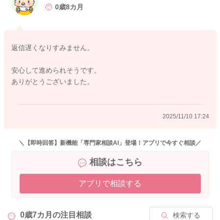
⇒小麦・乳製品・大豆どれもすでに数回問題なく食べられてい
0歳8カ月
るのであれば、アレルギーの心配は低くなっていますので、新
しい食材と一緒に試してもOKです。
ただし、初めての食材は「どれで反応が出たか分からない」こ
返信遅くなりすみません。
とを防ぐため、1日に『まったく初めての食材』は1回1種類まで
がおすすめです。
安心して進められそうです。
ありがとうございました。
どうぞよろしくお願いいたします。
2025/11/10 17:24
2025/11/7 17:15
＼【即時回答】新機能「専門家相談AI」登場！アプリで今すぐ相談／
相談はこちら
アプリで相談する
0歳7カ月の
注目相談
検索する