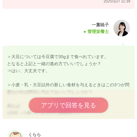
2025/11/7 11:39
またお困りの際にはご相談ください。
どうぞよろしくお願いいたします。
一藁暁子
管理栄養士
＞大豆については今豆腐で30gまで食べれています。
2025/11/7 11:07
となると上記と一緒の進め方でいいでしょうか？
⇒はい、大丈夫です。
＞小麦・乳・大豆以外の新しい食材を与えるときはこの3つが問
題なければ同日に与えてもいいでしょうか？
アプリで回答を見る
例えば
1日目→小麦(うどん小さじ1問題なし)
2日目→小麦(うどん小さじ3)、新しい食材
というような感じです。
くらら