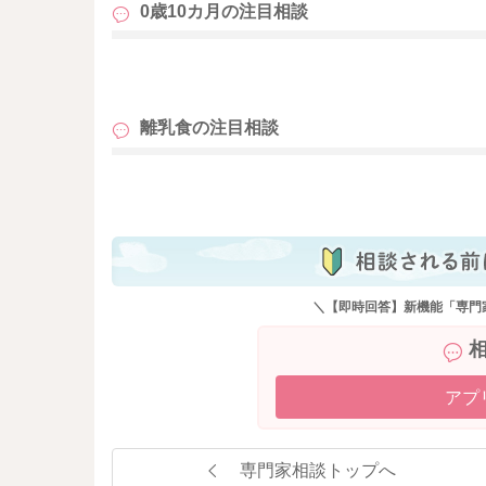
0歳10カ月の
注目相談
も
離乳食の
注目相談
も
＼【即時回答】新機能「専門
アプ
専門家相談トップへ