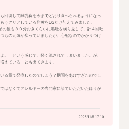
欲も回復して離乳食を今までどおり食べられるようになっ
もうクリアしている卵黄を1/2だけ与えてみました。
その後も３０分おきくらいに嘔吐を繰り返して、計４回吐
いつもの元気が戻っていましたが、心配なのでかかりつけ
いよ。」という感じで、軽く流されてしまいました。が、
が増えている…とも出てきます。
ている量で発症したのでしょう？期間をあけすぎたのでし
科ではなくてアレルギーの専門家に診ていただいたほうが
2025/11/5 17:10