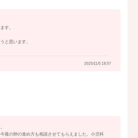
能性
を想像しがちですが、実際には数時間後に嘔吐や下痢だけ
います。
とで維持されると考えられています。
ようと思います。
あり、「初期よりは食べられるけど、以前ほど強くない」
2025/11/5 18:57
時中止して、「アレルギー専門医」にご相談されるのがお
食物負荷試験などで専門的に判断してもらえますよ。
て進めると安心・安全です。
た。
、今後の卵の進め方も相談させてもらえました。小児科