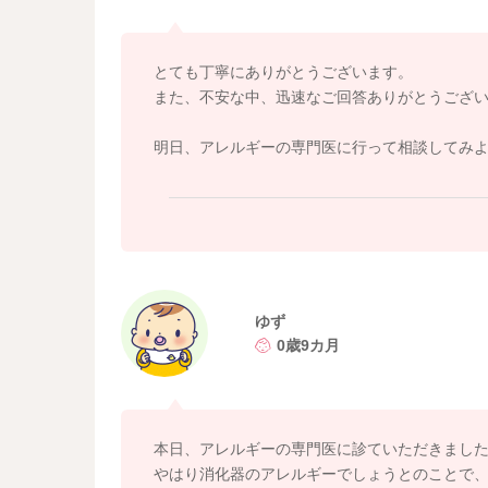
②非即時型アレルギー（遅れて出るタイプ）の可
卵アレルギーと聞くと「食べてすぐ発疹」など
が出るタイプの卵アレルギーもあります。
とても丁寧にありがとうございます。
また、不安な中、迅速なご回答ありがとうござ
③ 期間があいて耐性が少し弱まった可能性
免疫の耐性は、定期的に少量ずつ食べ続けるこ
明日、アレルギーの専門医に行って相談してみ
1か月あくと、耐性がややリセットされることも
という状態になることがあります。
今回のように強い嘔吐があった場合は、卵は一
すすめです。
血液検査だけではわからないことも多いので、
ゆず
もし卵を再開するときも、主治医の指示に従っ
0歳9カ月
すこしでもご参考になりましたら幸いです。
どうぞよろしくお願いいたします。
本日、アレルギーの専門医に診ていただきまし
やはり消化器のアレルギーでしょうとのことで