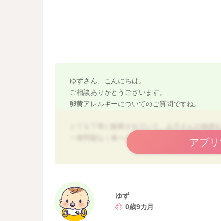
ゆずさん、こんにちは。
ご相談ありがとうございます。
卵黄アレルギーについてのご質問ですね。
とても丁寧に観察されていて、お子さんの体調
一度問題なく食べられていた卵黄で、時間が経
アプリ
一度クリアした卵黄で嘔吐症状が起きた原因と
①一時的な体調・胃腸の弱り
風邪のあとで、見た目は元気になっても、胃腸
ゆず
免疫が揺らいでいる時期にアレルゲンを摂ると
0歳9カ月