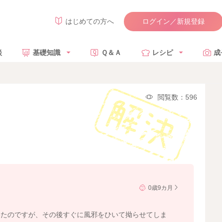
ログイン／新規登録
はじめての方へ
談
基礎知識
Ｑ＆Ａ
レシピ
成
閲覧数：596
0歳9カ月
いたのですが、その後すぐに風邪をひいて拗らせてしま