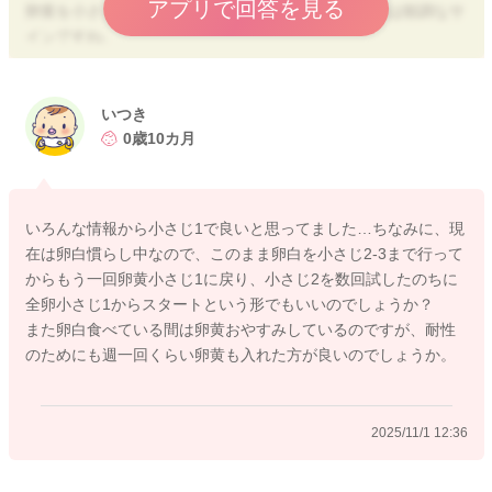
アプリで回答を見る
卵黄を小さじ１・卵白耳かき2杯までクリアできたのは順調なサ
インですね。
おすすめの安心・安全な進め方としては、
卵黄1回小さじ2杯までクリア→卵白耳かき1杯→卵白耳かき2
いつき
杯…卵白耳かき3杯…4杯とすすめていき、
0歳10カ月
卵白を1回で小さじ1杯までクリアできたら、小さじ2杯→小さじ
3杯と小さじ単位で進めていきます。
いろんな情報から小さじ1で良いと思ってました…ちなみに、現
卵白を1回で小さじ2～3杯をクリアできたら全卵を食べさせても
在は卵白慣らし中なので、このまま卵白を小さじ2-3まで行って
ＯＫです。
からもう一回卵黄小さじ1に戻り、小さじ2を数回試したのちに
全卵は小さじ１杯からスタートして小さじ2杯→3杯と小さじ単
全卵小さじ1からスタートという形でもいいのでしょうか？
位で増やしていって大丈夫ですよ。
また卵白食べている間は卵黄おやすみしているのですが、耐性
のためにも週一回くらい卵黄も入れた方が良いのでしょうか。
卵は卵黄よりも卵白、加熱卵より生卵の方がアレルゲン性が高
くなりますので、しっかり加熱済みの卵で、体調が良い日に与
えるようにしてくださいね。
2025/11/1 12:36
またお困りの際にはご相談ください。
どうぞよろしくお願いいたします。