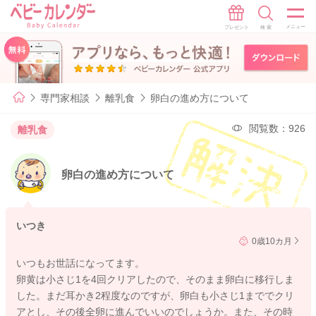
専門家相談
離乳食
卵白の進め方について
閲覧数：926
離乳食
卵白の進め方について
いつき
0歳10カ月
いつもお世話になってます。
卵黄は小さじ1を4回クリアしたので、そのまま卵白に移行しま
した。まだ耳かき2程度なのですが、卵白も小さじ1まででクリ
アとし、その後全卵に進んでいいのでしょうか。また、その時