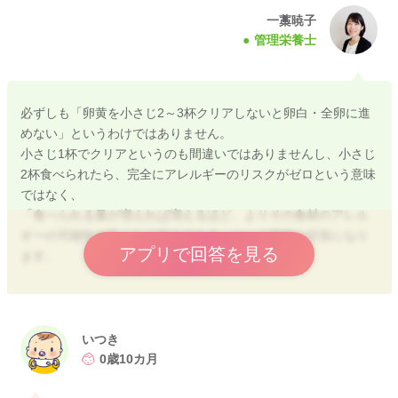
一藁暁子
管理栄養士
2025/11/1 10:17
必ずしも「卵黄を小さじ2～3杯クリアしないと卵白・全卵に進
めない」というわけではありません。
小さじ1杯でクリアというのも間違いではありませんし、小さじ
2杯食べられたら、完全にアレルギーのリスクがゼロという意味
ではなく、
「食べられる量が増えれば増えるほど、よりその食材のアレル
ギーの可能性が低くなり安心できる」という意味の目安になり
アプリで回答を見る
ます。
基本的にはアレルゲン性の低い順から、『卵黄⇒卵白⇒全卵』
と進んでいきますので、卵白から卵黄に戻る必要はありません
よ。
いつき
そのまま卵白の量を徐々に増やしていき、小さじ2杯クリア⇒全
0歳10カ月
卵摂取を目指すでOKです。