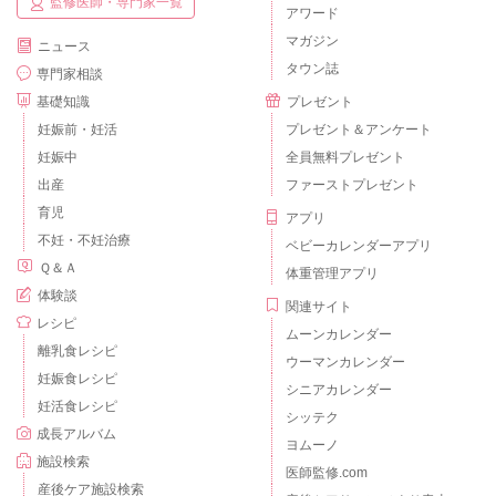
監修医師・専門家一覧
アワード
マガジン
ニュース
タウン誌
専門家相談
基礎知識
プレゼント
妊娠前・妊活
プレゼント＆アンケート
妊娠中
全員無料プレゼント
出産
ファーストプレゼント
育児
アプリ
不妊・不妊治療
ベビーカレンダーアプリ
Ｑ＆Ａ
体重管理アプリ
体験談
関連サイト
レシピ
ムーンカレンダー
離乳食レシピ
ウーマンカレンダー
妊娠食レシピ
シニアカレンダー
妊活食レシピ
シッテク
成長アルバム
ヨムーノ
施設検索
医師監修.com
産後ケア施設検索