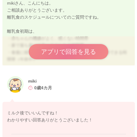
mikiさん、こんにちは。
ご相談ありがとうございます。
離乳食のスケジュールについてのご質問ですね。
離乳食初期は、
・赤ちゃんの機嫌がよく、眠くない時間帯
・家で落ち着いて食べさせられる時間帯
アプリで回答を見る
・食後に様子を観察でき、万が一のときに病院を受診できる時
間帯（午前中）
が理想です。
そのため、一般的に10時ごろがよく紹介されていますが、これ
miki
はあくまで「午前中」という意味で、必ずしも10時でなくても
0歳4カ月
大丈夫です。
現在の授乳スケジュールで考えると、8:00のミルク後に離乳食
ミルク後でいいんですね！
を組み込むのがおすすめです。
わかりやすい回答ありがとうございました！
2回食になったら16：00に2回食を組み込むと、今のスケジュー
ルを大きく変えずに、自然に2回食に移行できるかと思います。