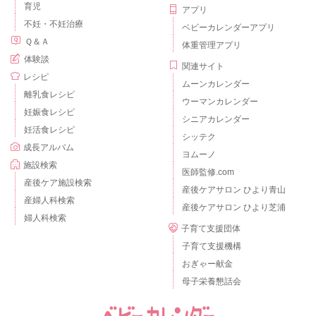
育児
アプリ
不妊・不妊治療
ベビーカレンダーアプリ
Ｑ＆Ａ
体重管理アプリ
体験談
関連サイト
レシピ
ムーンカレンダー
離乳食レシピ
ウーマンカレンダー
妊娠食レシピ
シニアカレンダー
妊活食レシピ
シッテク
成長アルバム
ヨムーノ
施設検索
医師監修.com
産後ケア施設検索
産後ケアサロン ひより青山
産婦人科検索
産後ケアサロン ひより芝浦
婦人科検索
子育て支援団体
子育て支援機構
おぎゃー献金
母子栄養懇話会