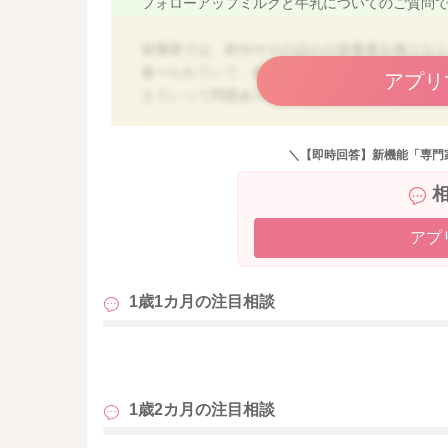
フォローアップミルクと牛乳についてのご質問
栄養面では、鉄分やそのほかの栄養素を補うな
食べられていて、鉄分を多く含む食材（肉・魚
アプリ
えていって問題ありませんよ。
牛乳は1歳～1歳半の目安は300～400㎖程度です
＼【即時回答】新機能「専門
薬剤師さんの説明通り、牛乳に含まれるカルシ
が、牛乳は目安量以内の量で、食事から鉄を十
ださいね。
牛乳を飲む時間と食事（特に鉄を多く含む食事
アプ
ますよ。
1歳1カ月の
注目相談
離乳食がしっかり食べられていて、フォローア
＋朝晩フォロミ」の現状はバランス良く飲めて
このまま様子を見て、離乳食の食事量や鉄食材
も
置き換えていくと良いかと思います。
1歳2カ月の
注目相談
すこしでもご参考になりましたら幸いです。
どうぞよろしくお願いいたします。