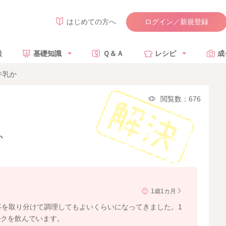
ログイン／新規登録
はじめての方へ
談
基礎知識
Ｑ＆Ａ
レシピ
成
牛乳か
閲覧数：676
か
1歳1カ月
事を取り分けて調理してもよいくらいになってきました。1
ルクを飲んでいます。