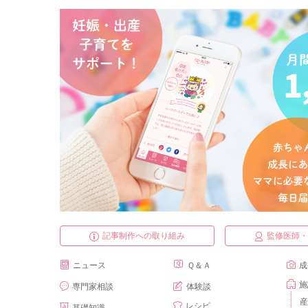
記事制作への取り組み
監修医師
ニュース
Ｑ＆Ａ
成
施
専門家相談
体験談
産
レシピ