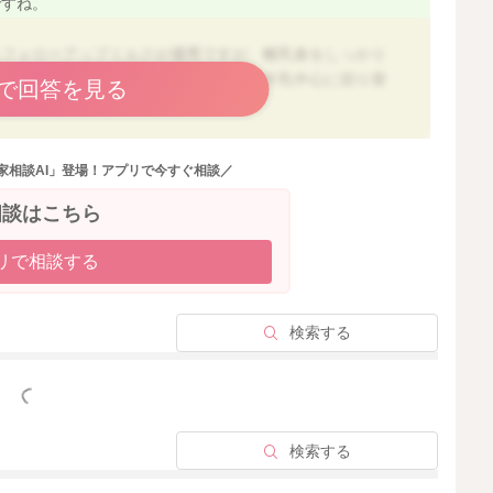
ですね。
らフォローアップミルクが優秀ですが、離乳食をしっかり
・卵・豆類）もしっかり摂れているなら牛乳中心に切り替
で回答を見る
。
家相談AI」登場！アプリで今すぐ相談／
ウムやカゼインが鉄の吸収をやや妨げるといわれています
分にとれていれば大きな問題にはなりませんのでご安心く
相談はこちら
）を少し離すようにすれば、さらに吸収への影響は減らせ
リで相談する
ップミルクも飲んでいるとのことなので、「おやつの牛乳
検索する
いるかと思います。
の摂取が安定してきたら、夜のミルクから牛乳に少しずつ
っと見る
検索する