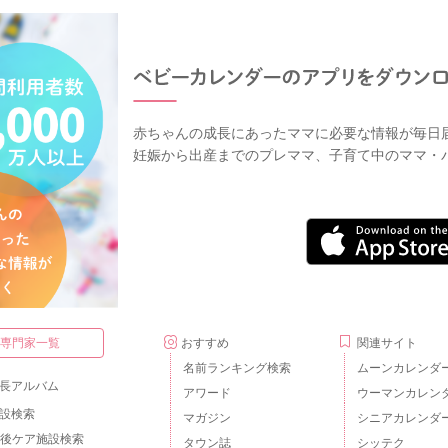
赤ちゃんの成長にあったママに必要な情報が毎日
妊娠から出産までのプレママ、子育て中のママ・
・専門家一覧
おすすめ
関連サイト
名前ランキング検索
ムーンカレンダ
長アルバム
アワード
ウーマンカレン
設検索
マガジン
シニアカレンダ
後ケア施設検索
タウン誌
シッテク