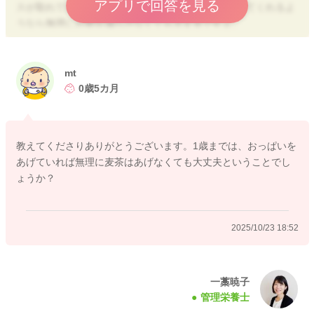
アプリで回答を見る
スが取れていればOKです。なので、お子さんが食べてくれるよ
うなら無理にお粥を減らさなくても大丈夫ですよ。
離乳食は栄養バランスも大事ですが、少しずつ色々な味や食感
を体験することも大切ですので、完璧を目指さなくてもOKで
す。
mt
0歳5カ月
麦茶は毎回あげなくても大丈夫です。
1歳までは乳汁栄養が必要な時期なので、水分補給は基本的に母
乳やミルクを飲ませることが推奨されています。そのため麦茶
教えてくださりありがとうございます。1歳までは、おっぱいを
は離乳食中や食後に、口をさっぱりさせる目的で数口あげる程
あげていれば無理に麦茶はあげなくても大丈夫ということでし
度で十分ですよ。
ょうか？
またお困りの際にはご相談くださいね。
どうぞよろしくお願いいたします。
2025/10/23 18:52
2025/10/23 18:15
一藁暁子
管理栄養士