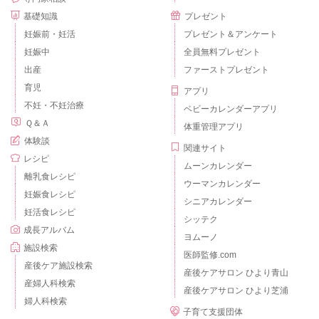
基礎知識
プレゼント
妊娠前・妊活
プレゼント＆アンケート
妊娠中
全員無料プレゼント
出産
ファーストプレゼント
育児
アプリ
不妊・不妊治療
ベビーカレンダーアプリ
Ｑ＆Ａ
体重管理アプリ
体験談
関連サイト
レシピ
ムーンカレンダー
離乳食レシピ
ウーマンカレンダー
妊娠食レシピ
シニアカレンダー
妊活食レシピ
シッテク
成長アルバム
ヨムーノ
施設検索
医師監修.com
産後ケア施設検索
産後ケアサロン ひより青山
産婦人科検索
産後ケアサロン ひより芝浦
婦人科検索
子育て支援団体