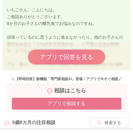
いちごさん、こんにちは。
ご相談ありがとうございます。
8か月のお子さんの離乳食でお悩みなのですね。
頑張っているのに思うように進まなかったり、他のお子さんの
様子をみると「うちの子大丈夫かな…」と不安になるお気持
ち、とてもよくわかりますよ。
アプリで回答を見る
でも、安心していただきたいのは、赤ちゃんにはそれぞれ個性
があって、成長も離乳食も「その子のペース」で進みます。
今はまだペーストの方が食べやすかったり、固形を出してしま
＼【即時回答】新機能「専門家相談AI」登場！アプリで今すぐ相談／
うことがあっても、それはできないのではなくて、練習の途中
相談はこちら
なんですよ。
アプリで相談する
歯が生えていても、噛む動きはまだこれから育つ時期です。
焦らずお子さんが食べられる食形態で練習を続けることが一番
の上達の近道ですよ。
0歳8カ月の
注目相談
検索する
手づかみ食べやストロー、コップ飲みも、必ずお子さんなりの
タイミングがきまるので、焦らず見守ってあげてくださいね。