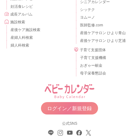
シニアカレンダー
妊活食レシピ
シッテク
成長アルバム
ヨムーノ
施設検索
医師監修.com
産後ケア施設検索
産後ケアサロン ひより青山
産婦人科検索
産後ケアサロン ひより芝浦
婦人科検索
子育て支援団体
子育て支援機構
おぎゃー献金
母子栄養懇話会
ログイン／新規登録
公式SNS