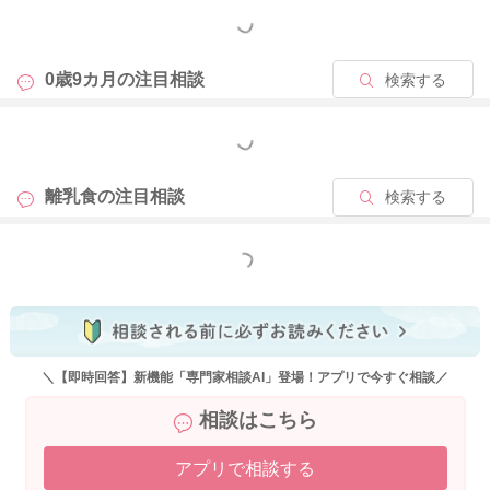
もっと見る
周りのお子さんと比べてしまうこともあるかと思いますが、そ
れもお子さんを想う気持ちがあるからこそ自然なことです。
0歳9カ月の
注目相談
検索する
「今日はこれくらい食べられた」「こんなことができた」な
ど、お子さんが昨日より今日できたことに注目しながら一緒に
もっと見る
喜んであげてくださいね。
離乳食の
注目相談
検索する
またお困りの際にはご相談ください。
どうぞよろしくお願いいたします。
もっと見る
2025/10/17 16:39
＼【即時回答】新機能「専門家相談AI」登場！アプリで今すぐ相談／
相談はこちら
アプリで相談する