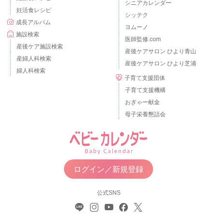
シニアカレンダー
妊活食レシピ
シッテク
成長アルバム
ヨムーノ
施設検索
医師監修.com
産後ケア施設検索
産後ケアサロン ひより青山
産婦人科検索
産後ケアサロン ひより芝浦
婦人科検索
子育て支援団体
子育て支援機構
おぎゃー献金
母子栄養懇話会
ログイン／新規登録
公式SNS