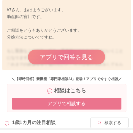
h7さん、おはようございます。
助産師の宮川です。
ご相談をどうもありがとうございます。
分娩方法についてですね。
もし緊急なことがあっても、基本的にはかかりつけにいくこと
アプリで回答を見る
になります。
これまでの経過を全く知らないところでは受け入れをしてもら
えないことがほとんどです。
＼【即時回答】新機能「専門家相談AI」登場！アプリで今すぐ相談／
相談はこちら
またTOLACを試みる場合、誘発剤の使用はないはずです。
書かれていた計画分娩がどのようなことを指すのかわからない
アプリで相談する
のですが、
破水や定期的な張りや痛みが出てきたタイミングでかかりつけ
に向かわれるようにされるのがいいのかもしれません。
1歳1カ月の
注目相談
検索する
こちらでは断言することはできませんので、かかりつけの先生