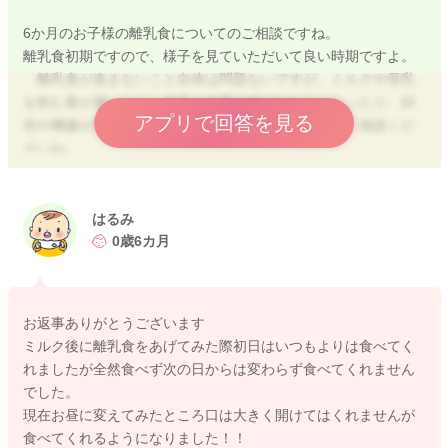
6か月のお子様の離乳食についてのご相談ですね。
離乳食初期ですので、様子を見ていただいて良い時期ですよ。
離乳食が進まないこと自体は問題ないですが、ミルクや母乳
を飲む量が減ったり、身長と体重の伸びがわるくなったり、顔
アプリで回答を見る
色や機嫌が悪いことが続くなどが現れたら、医師にご相談くだ
さいね。
色々試行錯誤されていると思いますが、初期に出来る事につい
てまとめましたので、下記を参考にされてください。
はるみ
0歳6カ月
・離乳食前にミルクや母乳を与えて落ち着かせてから離乳食に
する。
・与える時間帯を変える。午後にしてみる。
お返事ありがとうございます
・スプーンの素材を変える。
ミルク後に離乳食をあげてみた際初日はいつもよりは食べてく
・スプーンで食べさせられる事を嫌がるお子様もいる為、生の
れましたが全然食べず次の日からは変わらず食べてくれません
野菜スティックにペーストをつけたり、お母さんの指につけて
でした。
与えてみる。
現在お昼に変えてみたところ口は大きく開けてはくれませんが
・手遊びをしたり、歌を歌いながら、楽しい雰囲気を作る。
食べてくれるようになりました！！
・ベビーフードを活用する。