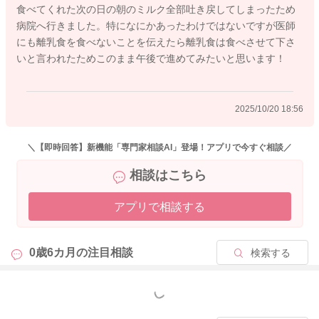
食べてくれた次の日の朝のミルク全部吐き戻してしまったため
・ミルクや出汁、野菜スープなどで風味づけをする。
病院へ行きました。特になにかあったわけではないですが医師
・大人の食事からの取り分けをしてみる。
にも離乳食を食べないことを伝えたら離乳食は食べさせて下さ
・果物・果汁から与えてみる。
いと言われたためこのまま午後で進めてみたいと思います！
何かできそうなことはありますか？ まだまだ焦らなくても大
丈夫ですので、双方にとって負担にならないように少しずつ進
2025/10/20 18:56
めていきましょう。
＼【即時回答】新機能「専門家相談AI」登場！アプリで今すぐ相談／
相談はこちら
2025/10/20 6:58
アプリで相談する
0歳6カ月の
注目相談
検索する
もっと見る