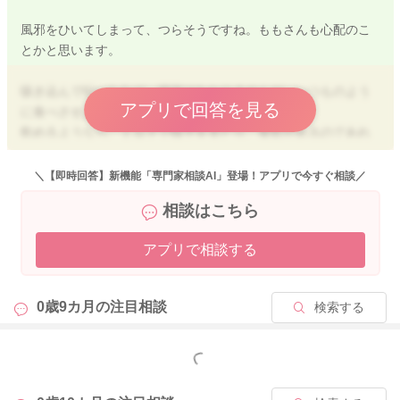
風邪をひいてしまって、つらそうですね。ももさんも心配のこ
とかと思います。
咳き込んで吐いたなど、状況はわかりませんが、いつものよう
アプリで回答を見る
に食べさせようとは思わなくて大丈夫ですよ。
飲めるようなら、ミルクで様子を見たり、食欲があるのであれ
ば、一段階戻って柔らかい物などにするといいですね。
＼【即時回答】新機能「専門家相談AI」登場！アプリで今すぐ相談／
相談はこちら
2025/10/11 22:55
アプリで相談する
0歳9カ月の
注目相談
検索する
もっと見る