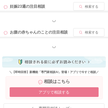
https://senmonka.baby-calendar.jp/questions/view/10421
妊娠23週の
注目相談
検索する
リステリア症は、早期に診断できれば、治療が可能とされてい
もっと見る
ます。妊娠中に感染した場合には、速やかに抗生物質で管理し
て、胎児や新生児の感染を防ぐことができそうです。 参考資
お腹の赤ちゃんのことの
注目相談
検索する
料を添付いたします。 よろしくお願いします。
https://www.forth.go.jp/moreinfo/topics/2018/04021245.html
もっと見る
＼【即時回答】新機能「専門家相談AI」登場！アプリで今すぐ相談／
2025/10/9 9:15
相談はこちら
アプリで相談する