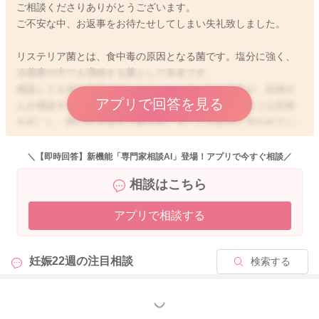
ご相談くださりありがとうございます。
ご不安な中、お返事をお待たせしてしまい失礼致しました。
リステリア菌とは、食中毒の原因となる菌です。塩分に強く、
冷蔵庫の中でも増殖する菌として有名です。
感染しても何も症状が起こらないケースもありますが、妊婦さ
アプリで回答を見る
んが感染すると倦怠感や発熱などインフルエンザのような症状
を起こし、時に吐き気や下痢を起こすことがあると言われてい
ます。現在のところ何も症状がないようで一安心です。
＼【即時回答】新機能「専門家相談AI」登場！アプリで今すぐ相談／
特に注意が必要な食品としては、生肉類、加熱殺菌されていな
相談はこちら
い生ハム類、牛乳、ナチュラルチーズです。
アプリで相談する
リステリア菌については、念のために医師にご相談いただく
と、検査等案内があります。
よろしくお願いします。
妊娠22週の
注目相談
検索する
また類似の質問があり、久野管理栄養士が対応しています。
よかったら一読くださいね。
もっと見る