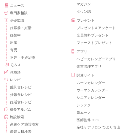
マガジン
ニュース
タウン誌
専門家相談
基礎知識
プレゼント
妊娠前・妊活
プレゼント＆アンケート
妊娠中
全員無料プレゼント
出産
ファーストプレゼント
育児
アプリ
不妊・不妊治療
ベビーカレンダーアプリ
Ｑ＆Ａ
体重管理アプリ
体験談
関連サイト
レシピ
ムーンカレンダー
離乳食レシピ
ウーマンカレンダー
妊娠食レシピ
シニアカレンダー
妊活食レシピ
シッテク
成長アルバム
ヨムーノ
施設検索
医師監修.com
産後ケア施設検索
産後ケアサロン ひより青山
産婦人科検索