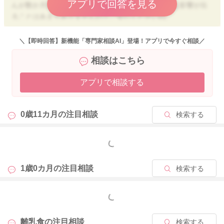
アプリで回答を見る
んが数か月多めに摂ったからといって、すぐに深刻な影響が出
ることはあまりありませんのでご安心くださいね。
もし影響があるとすれば、
＼【即時回答】新機能「専門家相談AI」登場！アプリで今すぐ相談／
相談はこちら
・便秘や下痢になりやすい
・体重が急に増える
アプリで相談する
・尿のにおいが強い
といったサインが出やすいです。
0歳11カ月の
注目相談
検索する
すでに11か月まで元気に過ごされているようなら、大きな問題
は起きていないと考えて大丈夫かと思いますが、
もし心配であれば、かかりつけの小児科や、次回の健診などで
もっと見る
「タンパク質を多めにあげていた」と伝えておくと安心です。
1歳0カ月の
注目相談
検索する
またお力になれることがありましたらお声掛けください。
どうぞよろしくお願いいたします。
もっと見る
離乳食の
注目相談
検索する