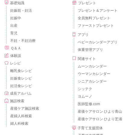
基礎知識
プレゼント
妊娠前・妊活
プレゼント＆アンケート
妊娠中
全員無料プレゼント
出産
ファーストプレゼント
育児
アプリ
不妊・不妊治療
ベビーカレンダーアプリ
Ｑ＆Ａ
体重管理アプリ
体験談
関連サイト
レシピ
ムーンカレンダー
離乳食レシピ
ウーマンカレンダー
妊娠食レシピ
シニアカレンダー
妊活食レシピ
シッテク
成長アルバム
ヨムーノ
施設検索
医師監修.com
産後ケア施設検索
産後ケアサロン ひより青山
産婦人科検索
産後ケアサロン ひより芝浦
婦人科検索
子育て支援団体