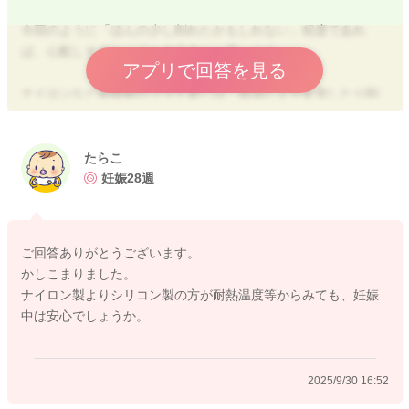
今回のように「ほんの少し削れたかもしれない」程度であれ
ば、心配しすぎなくても大丈夫かと思います。
アプリで回答を見る
ナイロンなど樹脂製のフライ返しは、高温により変形したり削
れたりすることがありますが、もしごく一部を一緒に食べてし
まったとしても、少量であれば人体に吸収されずそのまま便と
して排出されることが多いため、胎児や母体に大きな害を及ぼ
たらこ
す可能性は非常に低いと考えられます。
妊娠28週
ただ、もし強い腹痛や吐き気など体調に変化が出た場合は、念
のため婦人科や内科を受診するようにお願いいたします。
ご回答ありがとうございます。
かしこまりました。
またお力になれることがありましたらお声掛けください。
ナイロン製よりシリコン製の方が耐熱温度等からみても、妊娠
どうぞよろしくお願いいたします。
中は安心でしょうか。
2025/9/30 16:52
2025/9/29 11:45