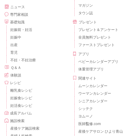
マガジン
ニュース
タウン誌
専門家相談
基礎知識
プレゼント
妊娠前・妊活
プレゼント＆アンケート
妊娠中
全員無料プレゼント
出産
ファーストプレゼント
育児
アプリ
不妊・不妊治療
ベビーカレンダーアプリ
Ｑ＆Ａ
体重管理アプリ
体験談
関連サイト
レシピ
ムーンカレンダー
離乳食レシピ
ウーマンカレンダー
妊娠食レシピ
シニアカレンダー
妊活食レシピ
シッテク
成長アルバム
ヨムーノ
施設検索
医師監修.com
産後ケア施設検索
産後ケアサロン ひより青山
産婦人科検索