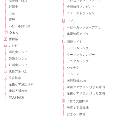
妊娠前・妊活
プレゼント＆アンケート
妊娠中
全員無料プレゼント
出産
ファーストプレゼント
育児
アプリ
不妊・不妊治療
ベビーカレンダーアプリ
Ｑ＆Ａ
体重管理アプリ
体験談
関連サイト
レシピ
ムーンカレンダー
離乳食レシピ
ウーマンカレンダー
妊娠食レシピ
シニアカレンダー
妊活食レシピ
シッテク
成長アルバム
ヨムーノ
施設検索
医師監修.com
産後ケア施設検索
産後ケアサロン ひより青山
産婦人科検索
産後ケアサロン ひより芝浦
婦人科検索
子育て支援団体
子育て支援機構
おぎゃー献金