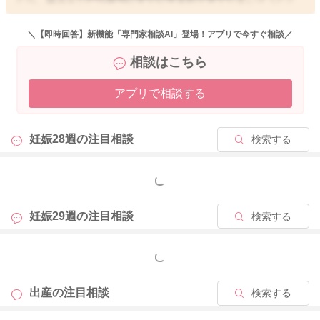
不安になられると思います、
＼【即時回答】新機能「専門家相談AI」登場！アプリで今すぐ相談／
産院は、これまでずっと同じところになるのでしょうか？
相談はこちら
違っていたとしても、先生にもこれまでのことをお伝えいただ
き、ご相談をされてみてもいいと思いますよ。
アプリで相談する
希望入院ということなので、自費での入院となります。
なのでその点で負担が大きくなることがあると思うのですが、
妊娠28週の
注目相談
検索する
不安なままで過ごされるのよりは良いこともたくさんあると思
います。
上のお子さんたちのこともあると思うのですが、先生やご家族
もっと見る
ともご相談いただけたらと思います。
妊娠29週の
注目相談
検索する
あさみさんが安心をして残りわずかな妊婦生活をお過ごしいた
だけたらと思います。
もっと見る
どうぞよろしくお願いします。
出産の
注目相談
検索する