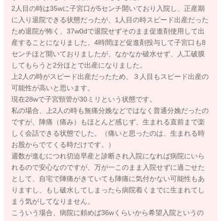
2人目の時は35wに子宮口が5センチ開いており入院し、正産期
に入り退院できる状態だったが、1人目の時スピード出産だった
ため退院が怖く、37w0dで退院せずそのまま促進剤使用して出
産することになりました。4時間ほど促進剤投与して子宮口も8
センチほど開いておりましたが、なかなか破水せず、人工破膜
してもらうと2分ほとで出産になりました。
上2人の時がスピード出産だったため、３人目もスピード出産の
可能性が高いと思います。
現在28wで子宮頸管が30ミリという状態です。
私の場合、上2人の時も無痛分娩などではなく普通分娩だったの
ですが、陣痛（痛み）もほとんど感じず、生まれる直前まで楽
しく会話できる状態でした。（痛いと思ったのは、生まれる時
お股からでてくる時だけです。）
週数が進むにつれ切迫早産と診断され入院になれば病院にいら
れるので安心なのですが、万が一このまま入院せずに過ごせた
として、自宅で陣痛がきていても陣痛に気付かない可能性もあ
りますし、もし破水してしまったら病院着くまでに生まれてし
まう気がしてなりません。
こういう場合、病院に頼めば36wくらいから希望入院というの