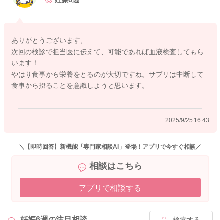
妊娠6週
いと考えられます。
不安であれば、次回の健診で医師に「ビタミンDサプリを2粒飲
ありがとうございます。
んでしまっていた」と伝えておくと安心です。
次回の検診で担当医に伝えて、可能であれば血液検査してもら
もし血液検査の機会があれば、カルシウムやビタミンDの値を確
います！
認してもらえる場合もあります。
やはり食事から栄養をとるのが大切ですね。サプリは中断して
食事から摂ることを意識しようと思います。
今回の量であれば赤ちゃんへの影響を心配しすぎなくて大丈夫
ですが、ビタミンDは脂溶性ビタミンで体にたまりやすいため、
普通の食事（魚、卵、きのこなど）＋日光浴で足りることが多
2025/9/25 16:43
いです。
すでに摂取を中止しているしているとのことですが、今後も妊
娠中はビタミンＤサプリの摂取をやめて、通常の食事から摂る
＼【即時回答】新機能「専門家相談AI」登場！アプリで今すぐ相談／
だけにして良いかと思います。
相談はこちら
すこしでもご参考になりましたら幸いです。
アプリで相談する
どうぞよろしくお願いいたします。
妊娠6週の
注目相談
検索する