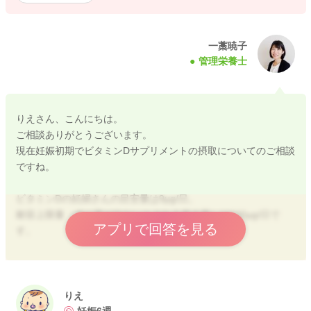
一藁暁子
管理栄養士
りえさん、こんにちは。
ご相談ありがとうございます。
現在妊娠初期でビタミンDサプリメントの摂取についてのご相談
ですね。
ビタミンDの妊婦さんの目安量は9μg/日。
耐容上限量（体に害が出ないとされる最大量）は100μg/日で
アプリで回答を見る
す。
今回飲まれていたのは
30μg × 2粒 = 60μg/日 になりますので、推奨量よりは多いけれ
ど、上限量は超えていません。
りえ
そのため、すぐに赤ちゃんに重大な影響が出るような量ではな