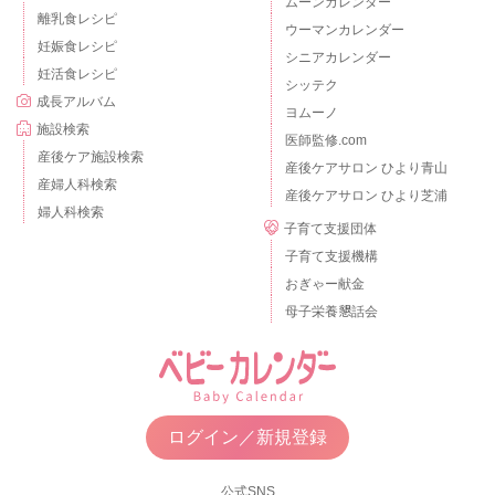
ムーンカレンダー
離乳食レシピ
ウーマンカレンダー
妊娠食レシピ
シニアカレンダー
妊活食レシピ
シッテク
成長アルバム
ヨムーノ
施設検索
医師監修.com
産後ケア施設検索
産後ケアサロン ひより青山
産婦人科検索
産後ケアサロン ひより芝浦
婦人科検索
子育て支援団体
子育て支援機構
おぎゃー献金
母子栄養懇話会
ログイン／新規登録
公式SNS