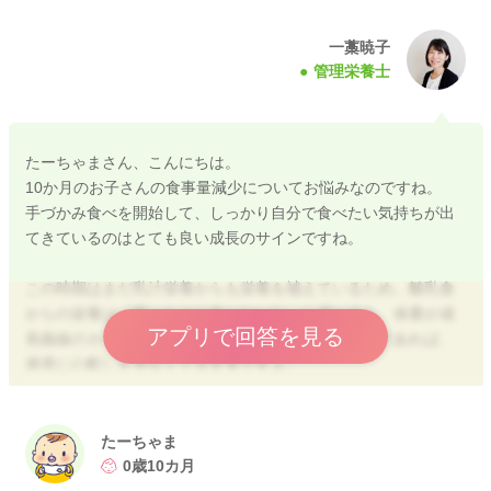
一藁暁子
管理栄養士
たーちゃまさん、こんにちは。
10か月のお子さんの食事量減少についてお悩みなのですね。
手づかみ食べを開始して、しっかり自分で食べたい気持ちが出
てきているのはとても良い成長のサインですね。
この時期はまだ乳汁栄養からも栄養を補えているため。離乳食
からの栄養は「思ったより食べないな」と感じても、体重が成
アプリで回答を見る
長曲線のカーブに沿って緩やかに増えているご様子であれば、
過度に心配しすぎなくて大丈夫ですよ。
蒸しパンに入れている材料もバランスが良くとても工夫されて
いますね。
手づかみ食べをしている時期は、慣れるまでどうしても食事量
たーちゃま
が減りがちになりますが、遊びながら食べること自体が練習な
0歳10カ月
ので、今は「食べる体験」を大切にしてあげて良いかと思いま