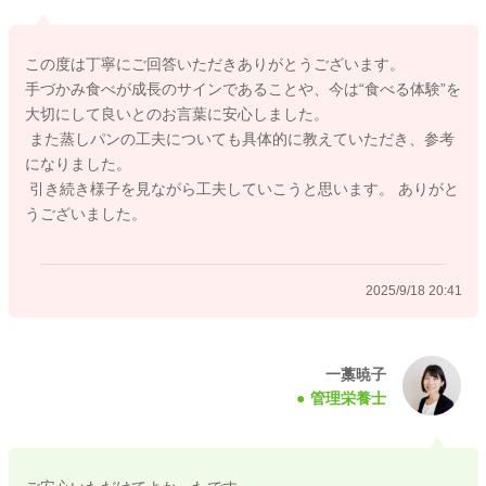
す。
この度は丁寧にご回答いただきありがとうございます。
蒸しパンが手にくっつかない工夫としては、きな粉など粉類を
手づかみ食べが成長のサインであることや、今は“食べる体験”を
まぶすのも良いと思いますし、小さい型紙で作ってカップごと
大切にして良いとのお言葉に安心しました。
持たせてあげたり、小さく切って一つずつラップに包んであげ
また蒸しパンの工夫についても具体的に教えていただき、参考
るのもおすすめです。
になりました。
また、材料の水分量が多いと、その分蒸しパンも材料の水分を
引き続き様子を見ながら工夫していこうと思います。 ありがと
吸ってべたつきやすくなりますので、芋やチーズなど水分少な
うございました。
めの材料で作ってあげるのも良いかと思います。
もし、食事量が減ってきて、体重が横ばい・減少傾向だった
2025/9/18 20:41
り、母乳を飲まないなどがあれば小児科の受診をおすすめしま
すが、そうでなければ今の工夫でも十分順調だと思います。
またお困りの際にはご相談ください。
一藁暁子
管理栄養士
どうぞよろしくお願いいたします。