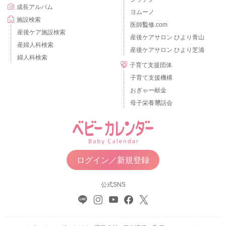
成長アルバム
ヨムーノ
施設検索
医師監修.com
産後ケア施設検索
産後ケアサロン ひより青山
産婦人科検索
産後ケアサロン ひより芝浦
婦人科検索
子育て支援団体
子育て支援機構
おぎゃー献金
母子栄養懇話会
ログイン／新規登録
公式SNS