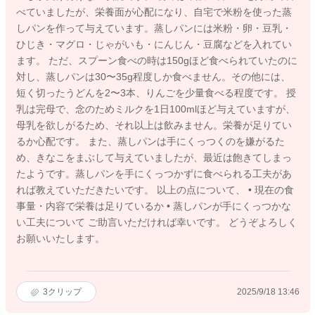
べていましたが、栄養面が心配になり、自宅で米粉を使った蒸
しパンを作って与えています。蒸しパンには米粉・卵・豆乳・
ひじき・マグロ・じゃがいも・にんじん・豆腐などを入れてい
ます。 ただ、スプーン食べの時は150gほど食べられていたのに
対し、蒸しパンは30〜35g程度しか食べません。その他には、
短く切ったうどんを2〜3本、りんごを少量食べる程度です。 授
乳は完母で、念のためミルクを1日100mlほど与えていますが、
母乳を欲しがるため、それ以上は飲みません。栄養が足りてい
るか心配です。 また、蒸しパンは手にくっつくのを嫌がるた
め、きなこをまぶして与えていましたが、最近は飽きてしまっ
たようです。蒸しパンを手にくっつかずに食べられる工夫があ
れば教えていただきたいです。 以上の点について、 • 現在の食
事量・内容で栄養は足りているか • 蒸しパンが手にくっつかな
い工夫について ご助言いただければ幸いです。 どうぞよろしく
お願いいたします。
3
クリップ
2025/9/18 13:46