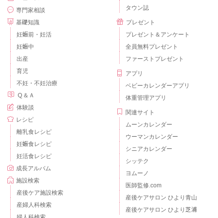
タウン誌
専門家相談
基礎知識
プレゼント
妊娠前・妊活
プレゼント＆アンケート
妊娠中
全員無料プレゼント
出産
ファーストプレゼント
育児
アプリ
不妊・不妊治療
ベビーカレンダーアプリ
Ｑ＆Ａ
体重管理アプリ
体験談
関連サイト
レシピ
ムーンカレンダー
離乳食レシピ
ウーマンカレンダー
妊娠食レシピ
シニアカレンダー
妊活食レシピ
シッテク
成長アルバム
ヨムーノ
施設検索
医師監修.com
産後ケア施設検索
産後ケアサロン ひより青山
産婦人科検索
産後ケアサロン ひより芝浦
婦人科検索