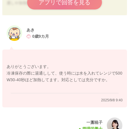
アプリで回答を見る
通しや加熱してから使うと安心です。
缶から出した状態でそのまま冷凍もできますが、開封後は雑菌
がつきやすく、缶のにおいが残ることもありますので、一度熱
湯をかけてから、水気を切って小分けにして冷凍するのがおす
あき
すめです。
0歳9カ月
冷凍後は1週間以内を目安に使い切るようにしましょう。
またお困りの際にはご相談ください。
どうぞよろしくお願いいたします。
ありがとうございます。
冷凍保存の際に湯通しして、使う時には水を入れてレンジで500
W30-40秒ほど加熱してます。対応としては充分ですか。
2025/9/8 8:59
2025/9/8 9:40
一藁暁子
管理栄養士