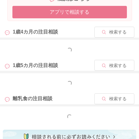
アプリで相談する
普通のミルクに切り替えるタイミングについては、お子様の発
達状況次第だと思いますので、主治医にご相談くださいね。
1歳4カ月の
注目相談
検索する
よろしくお願いいたします。
もっと見る
2025/8/18 8:03
1歳5カ月の
注目相談
検索する
もっと見る
離乳食の
注目相談
検索する
もっと見る