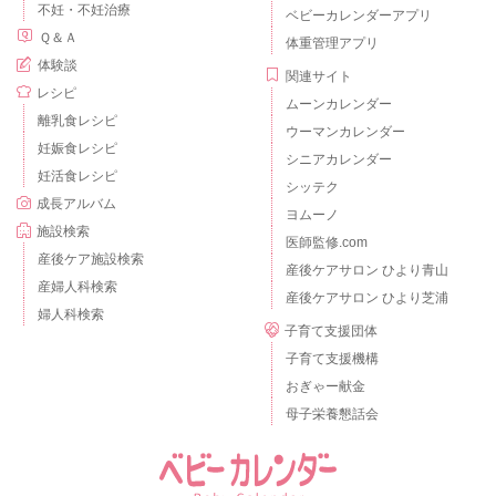
不妊・不妊治療
ベビーカレンダーアプリ
Ｑ＆Ａ
体重管理アプリ
体験談
関連サイト
レシピ
ムーンカレンダー
離乳食レシピ
ウーマンカレンダー
妊娠食レシピ
シニアカレンダー
妊活食レシピ
シッテク
成長アルバム
ヨムーノ
施設検索
医師監修.com
産後ケア施設検索
産後ケアサロン ひより青山
産婦人科検索
産後ケアサロン ひより芝浦
婦人科検索
子育て支援団体
子育て支援機構
おぎゃー献金
母子栄養懇話会