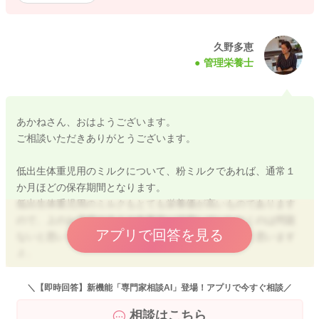
久野多恵
管理栄養士
あかねさん、おはようございます。
ご相談いただきありがとうございます。
低出生体重児用のミルクについて、粉ミルクであれば、通常１
か月ほどの保存期間となります。
低出生体重児用のミルクもとても栄養価が高いものであります
ので、上のお子様や大人の食事等に活用していただくのは問題
アプリで回答を見る
ないと思います。通常のミルクと同様に扱って良いと思います
よ。
病院側からどのようなお伝えがあったかわからないですが、体
＼【即時回答】新機能「専門家相談AI」登場！アプリで今すぐ相談／
重の伸びが良いのであれば母乳で良いと思います。発達状態を
相談はこちら
みつつミルクを活用することも良いことだとは思います。