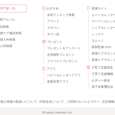
・専門家一覧
おすすめ
関連サイト
名前ランキング検索
ムーンカレンダ
長アルバム
アワード
ウーマンカレン
設検索
マガジン
シニアカレンダ
後ケア施設検索
タウン誌
シッテク
婦人科検索
ヨムーノ
プレゼント
人科検索
医師監修.com
プレゼント＆アンケート
産後ケアサロン 
全員無料プレゼント
産後ケアサロン 
ファーストプレゼント
子育て支援団体
アプリ
子育て支援機構
ベビーカレンダーアプリ
おぎゃー献金
体重管理アプリ
母子栄養懇話会
個人情報の取扱いについて
外部送信について
ご利用のルールとマナー
広告掲載
© baby calendar Inc.