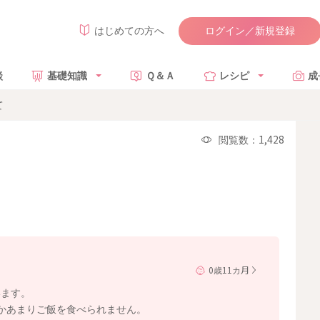
ログイン／新規登録
はじめての方へ
談
基礎知識
Ｑ＆Ａ
レシピ
成
て
閲覧数：1,428
0歳11カ月
います。
かあまりご飯を食べられません。