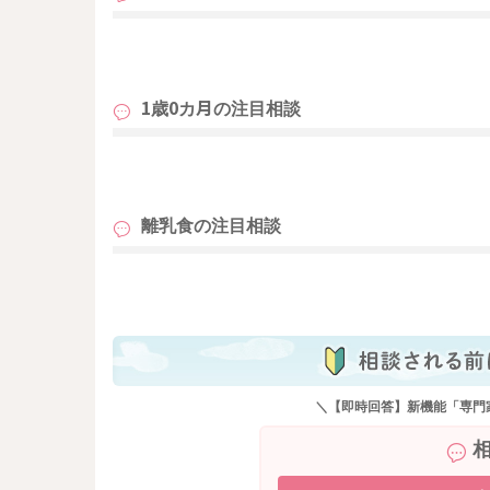
材料に野菜のペーストを加えるとビタミンミネ
タンパク質を強化できます。
も
粉類の一部を全粒粉やオートミールを加えると
しんでみるのもおすすめです。
1歳0カ月の
注目相談
ぜひお試しになってみてくださいね。
またお力になれることがありましたらお声掛け
も
どうぞよろしくお願いいたします。
離乳食の
注目相談
も
＼【即時回答】新機能「専門