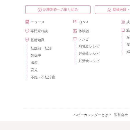
記事制作への取り組み
監修医師
ニュース
Ｑ＆Ａ
成
施
専門家相談
体験談
産
レシピ
基礎知識
産
離乳食レシピ
妊娠前・妊活
婦
妊娠食レシピ
妊娠中
妊活食レシピ
出産
育児
不妊・不妊治療
ベビーカレンダーとは？
運営会社