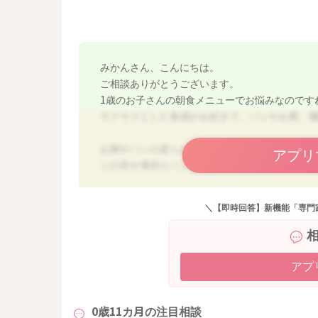
みかんさん、こんにちは。
ご相談ありがとうございます。
1歳のお子さんの朝食メニューでお悩みなのです
サクサクとした食感がお好きで、パンやお粥、
お粥やパンの柔らかい食感が苦手で、味は大丈
アプリ
ンの耳や薄切りパンをカリっとトーストしたも
また、お砂糖を使用しない、または砂糖や油分
＼【即時回答】新機能「専門
かと思います。
当サイトのレシピも参考に載せておきます。
★離乳食クッキーレシピ
アプ
https://baby-calendar.jp/baby-food-rec
3%BC&ct=46#search
0歳11カ月の
注目相談