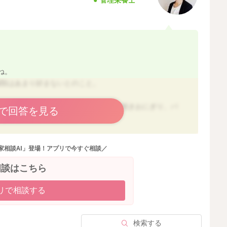
ね。
麺類はあまり好まないとのこと。
夫であれば、ご飯を焼き固めたおやきや焼きおにぎり、パ
で回答を見る
のなどはいかがでしょうか？
控えめな、食事にもなるクッキーをつくってみるのも良い
家相談AI」登場！アプリで今すぐ相談／
相談はこちら
リで相談する
ipe/page1?q=%E3%82%AF%E3%83%83%E3%82%AD%E3%8
検索する