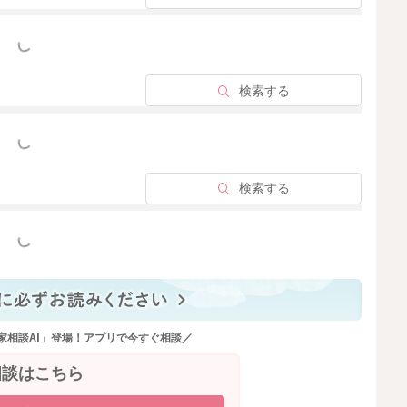
ラルの摂取につながりますし、チーズやきな粉を入れると
っと見る
食物繊維も摂ることができますので、色々とアレンジを楽
検索する
ください。
っと見る
検索する
2025/8/10 17:12
っと見る
家相談AI」登場！アプリで今すぐ相談／
相談はこちら