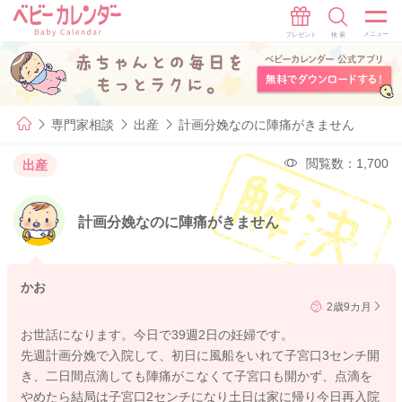
専門家相談
出産
計画分娩なのに陣痛がきません
閲覧数：1,700
出産
計画分娩なのに陣痛がきません
かお
2歳9カ月
お世話になります。今日で39週2日の妊婦です。
先週計画分娩で入院して、初日に風船をいれて子宮口3センチ開
き、二日間点滴しても陣痛がこなくて子宮口も開かず、点滴を
やめたら結局は子宮口2センチになり土日は家に帰り今日再入院