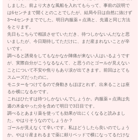
しました。前より大きな風船を入れてもらって、事前の説明で
は6センチまで開くとのことでしたが、結局今日は自然に抜けず
3〜4センチまででした。明日内服薬＋点滴と、先週と同じ方法
をとります。
先日もこちらで相談させていただき、待つしかないんだなと思
いましたが、今日期待してただけに、まだ産まれないことが辛
いです。
調べると誘発をしてもなかなか陣痛が来ない人はいるようです
が、実際自分がこうなるなんて、と思うのとゴールが見えない
ことについて不安や焦りもあり涙が出てきます。前回はとても
スムーズだったのに。
モニターをつけてるので身動きもほぼとれず、出来ることは座
るか横になるかです。
これはひたすは待つしかないんでしょうか。内服薬＋点滴は先
週の木金やった分を含めて明日で3日目です。
調べるとあまり薬を使っても効果が出にくくなると読みまし
た。やはりそうなのでしょうか？
ゴールが見えなくて辛いです。私はどうしたら良いのでしょう
か。やはり産まれるまで薬に頼りベッドで横になってるだけな