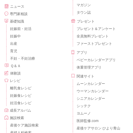
マガジン
ニュース
タウン誌
専門家相談
基礎知識
プレゼント
妊娠前・妊活
プレゼント＆アンケート
妊娠中
全員無料プレゼント
出産
ファーストプレゼント
育児
アプリ
不妊・不妊治療
ベビーカレンダーアプリ
Ｑ＆Ａ
体重管理アプリ
体験談
関連サイト
レシピ
ムーンカレンダー
離乳食レシピ
ウーマンカレンダー
妊娠食レシピ
シニアカレンダー
妊活食レシピ
シッテク
成長アルバム
ヨムーノ
施設検索
医師監修.com
産後ケア施設検索
産後ケアサロン ひより青山
産婦人科検索