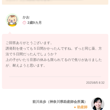
だからかおさん、自分で決めるまで付き合ってあげてくださ
い。子どもが一番いいと思う方法で生まれてくることを信じる
かお
しかありません。それを叶えるために、かおさんは体力と気力
2歳9カ月
を温存して、たくさん語りかけてあげてほしいと、思います。
そろそろ生まれようか…、会いたいな…、それもたっぷり聞か
せてあげていいと思います。
ご回答ありがとうございます。
誘発剤を使っても５日間かかったんですね。ずっと同じ薬、方
生まれない赤ちゃんはいません。もうまもなくです。たった一
法で５日間だったんでしょうか？
度の瞬間、よい出会いになるように応援しています。
上の子がいたり旦那の休みも限られてるので焦りがありました
が、耐えようと思います。
2025/8/5 8:20
2025/8/5 8:32
前川未歩（神奈川県助産師会所属）
助産師