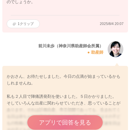
のでしょうか。
1
クリップ
2025/8/4 20:07
前川未歩（神奈川県助産師会所属）
助産師
かおさん、お待たせしました。今日の点滴が始まっているかも
しれませんね。
私も２人目で陣痛誘発剤を使いました。５日かかりました。
そしていろんな出産に関わらせていただき、思っていることが
あります。それは計画出産、帝王切開であっても、生まれてく
る日は赤ちゃんが決めるということです。生まれ方はその子ど
アプリで回答を見る
もの性格に似ているように私は感じています。そして誕生日は
その子どものものになります。