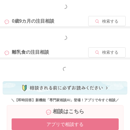
また、一口量が多すぎても、口の中で舌を動かすスペースを確
もっと見る
保できず、丸呑みしてしまう原因になりますので、スプーンに
のせる一口量をあまり多くしすぎないように気を付けてあげて
0歳9カ月の
注目相談
検索する
くださいね。
もっと見る
②野菜は掴み食べを中心にしていますが、手にしたものを口に
離乳食の
注目相談
検索する
詰め込み、喉に詰まらせることが多いです。掴み食べは子ども
が自分の一口サイズを理解するために役立つと聞きましたが、
今のままの食べ方でも問題ないのでしょうか。
もっと見る
⇒お子さんが食材を詰め込んで食べようとする場合は、お子さ
んが手に持っている食材の下の部分を親御さんが手で持って、
口に入れるスピードを調整してサポートしてあげてください。
＼【即時回答】新機能「専門家相談AI」登場！アプリで今すぐ相談／
食べるのが好きなお子さんは早食いや詰込み食べ、あまり噛ま
相談はこちら
ずに丸呑みをしやすい傾向がありますので、急いで口に詰め込
むことのないように食事中は「しっかりカミカミしようね」な
アプリで相談する
ど声掛けをしたり、目の前で噛む動作をマネしてあげたりして