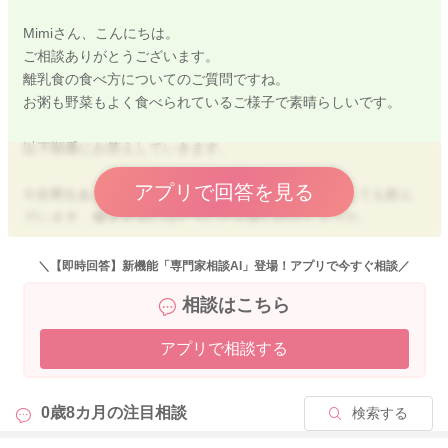
Mimiさん、こんにちは。
ご相談ありがとうございます。
離乳食の食べ方についてのご質問ですね。
お粥も野菜もよく食べられているご様子で素晴らしいです。
以下順番にお答えしていきます。
アプリで回答を見る
①全粥をあまり噛まずに飲み込みます。麺やパンにしても飲ん
でいます。噛ませるにはどうしたら良いのでしょうか。
⇒あまり噛まずに飲み込んでいるのはお粥や麺、パンなどで、
＼【即時回答】新機能「専門家相談AI」登場！アプリで今すぐ相談／
野菜など歯ごたえのある食材ではしっかり噛んで食べられてい
相談はこちら
るでしょうか？
もし、他の食材では噛んで食べられているご様子であれば、月
アプリで相談する
齢相応の噛む力はついているかと思われるので、水分が多いメ
ニューはあまり噛まずに飲み込みやすい傾向がありますので、
お粥などの主食の水分量を少しだけ減らして、咀嚼を促してあ
0歳8カ月の
注目相談
検索する
げると良いかと思います。