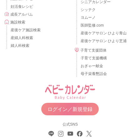
シニアカレンダー
妊活食レシピ
シッテク
成長アルバム
ヨムーノ
施設検索
医師監修.com
産後ケア施設検索
産後ケアサロン ひより青山
産婦人科検索
産後ケアサロン ひより芝浦
婦人科検索
子育て支援団体
子育て支援機構
おぎゃー献金
母子栄養懇話会
ログイン／新規登録
公式SNS