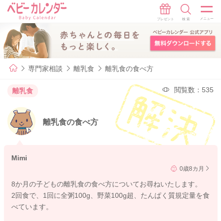
専門家相談
離乳食
離乳食の食べ方
閲覧数：535
離乳食
離乳食の食べ方
Mimi
0歳8カ月
8か月の子どもの離乳食の食べ方についてお尋ねいたします。
2回食で、1回に全粥100g、野菜100g超、たんぱく質規定量を食
べています。