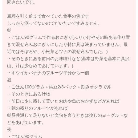
聞きたいです。
風邪を引く前まで食べていた食事の例です
しっかり測ってないのでだいたいですみません。
朝
・ごはん90グラムで作るおにぎり(ふりかけやその時ある作り置
きで混ぜ込みおにぎりにしたり特に具は決まっていません、最
近ではそぼろや、小松菜とツナの混ぜ込みでした。)
・そのときにある前日のお味噌汁など(基本は野菜を基本に具沢
山、汁は少なめであげています。)
・キウイかバナナのフルーツ半分から一個
昼
・ごはん100グラム＋納豆2/3パック＋刻みオクラで丼
・そのときにある汁物
・前日に少し残して置いたお肉や魚のおかずなどがあれば
・朝の残りのフルーツがあれば
朝昼共通して足りないと文句を言うときは少しのヨーグルトな
どをあげています。
夜
・ごはん90グラム