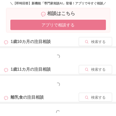
してあげてくださいね。
＼【即時回答】新機能「専門家相談AI」登場！アプリで今すぐ相談／
よろしくお願いいたします。
相談はこちら
【１歳半～２歳の子供の１日の食事量目安】（３食＋おやつ）
アプリで相談する
主食 穀類 ２５０～３００ｇ
主菜 肉 ３０ｇ
1歳10カ月の
注目相談
検索する
魚 ３０ｇ
大豆製品 ３０～４０ｇ
もっと見る
卵 ２/３個
副菜 緑黄色野菜 ４０ｇ
1歳11カ月の
注目相談
検索する
淡色野菜 ６０ｇ
芋類 ４０ｇ
もっと見る
果物 １００～１５０ｇ
きのこ・海藻類 １５～２０ｇ
離乳食の
注目相談
検索する
牛乳・乳製品 ３００～４００ｇ
もっと見る