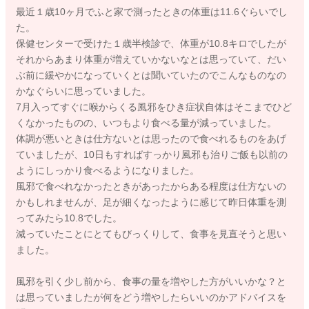
最近１歳10ヶ月でふと家で測ったときの体重は11.6ぐらいでし
た。
保健センターで受けた１歳半検診で、体重が10.8キロでしたが
それからあまり体重が増えていかないなとは思っていて、だい
ぶ前に緩やかになっていくとは聞いていたのでこんなものなの
かなぐらいに思っていました。
7月入ってすぐに喉からくる風邪をひき症状自体はそこまでひど
くなかったものの、いつもより食べる量が減っていました。
体調が悪いときは仕方ないとは思ったので食べれるものをあげ
ていましたが、10日もすればすっかり風邪も治りご飯も以前の
ようにしっかり食べるようになりました。
風邪で食べれなかったときがあったからある程度は仕方ないの
かもしれませんが、足が細くなったように感じて昨日体重を測
ってみたら10.8でした。
減っていたことにとてもびっくりして、食事を見直そうと思い
ました。
風邪を引く少し前から、食事の量を増やした方がいいかな？と
は思っていましたが何をどう増やしたらいいのかアドバイスを