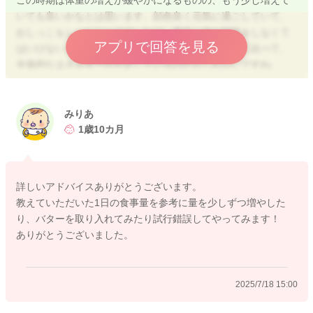
いても良いかなとは思います。顔色良く元気に過ごしていて、
おしっこもしっかりとでていれば、早急に何か対策をしなくて
アプリで回答を見る
はいけないということではなさそうですが、活動量に比べて、
全体的なエネルギーが不足しているのかもしれないですね。
おやつに関しては、補食となるものをあげられているので、と
ても良いと思います。 牛乳の摂取量が全体的に少し少ないの
みりあ
かなという印象ではありますが、その他の乳製品を摂取できて
1歳10カ月
れば問題ないです。
幼児期の食事量は下記を目安に進めてみてください。
詳しいアドバイスありがとうございます。
ご記載のお食事は栄養バランスも考えられていますし、比較的
教えていただいた1日の食事量を参考に量を少しずつ増やした
しっかりと食べられている印象ですが、たんぱく質は意外とし
り、バターを取り入れてみたり試行錯誤してやってみます！
っかりと食べても問題ないです。 下記の食事量は１日分とな
ありがとうございました。
りますので、こちらを参考に進めてみてくださいね。
効率的なエネルギー源となる、バターなどの油脂類を使用した
調理法などもお勧めです。
2025/7/18 15:00
物足りないと訴える場合は、主食を増やしてあげても良いと思
いますよ。下記を参考にしつつ、お子様の発育に合わせて調整