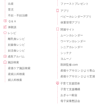
出産
ファーストプレゼント
育児
アプリ
不妊・不妊治療
ベビーカレンダーアプリ
Ｑ＆Ａ
体重管理アプリ
体験談
関連サイト
レシピ
ムーンカレンダー
離乳食レシピ
ウーマンカレンダー
妊娠食レシピ
シニアカレンダー
妊活食レシピ
シッテク
成長アルバム
ヨムーノ
施設検索
医師監修.com
産後ケア施設検索
産後ケアサロン ひより青山
産婦人科検索
産後ケアサロン ひより芝浦
婦人科検索
子育て支援団体
子育て支援機構
おぎゃー献金
母子栄養懇話会