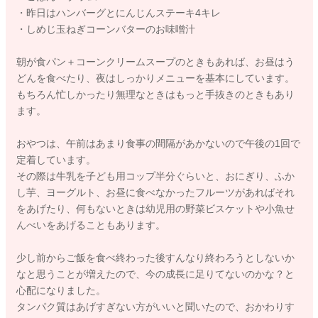
・昨日はハンバーグとにんじんステーキ4キレ
・しめじ玉ねぎコーンバターのお味噌汁
朝が食パン＋コーンクリームスープのときもあれば、お昼はう
どんを食べたり、夜はしっかりメニューを基本にしています。
もちろん忙しかったり無理なときはもっと手抜きのときもあり
ます。
おやつは、午前はあまり食事の間隔があかないので午後の1回で
定着しています。
その際は牛乳を子ども用コップ半分ぐらいと、おにぎり、ふか
し芋、ヨーグルト、お昼に食べなかったフルーツがあればそれ
をあげたり、何もないときは幼児用の野菜ビスケットや小魚せ
んべいをあげることもあります。
少し前からご飯を食べ終わった後すんなり終わろうとしないか
なと思うことが増えたので、今の成長に足りてないのかな？と
心配になりました。
タンパク質はあげすぎない方がいいと聞いたので、おかわりす