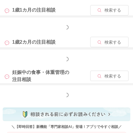
・病中・病後で胃腸機能が低下している
1歳1カ月の
注目相談
検索する
・（気温の高い日は）暑さで食欲が低下している
などが考えられます。
もっと見る
もしくは1～2歳頃は特に、理由もなく急に食べたり食べなかっ
たりが起こる時期ですので、気持ち的な面で、急にママに甘え
1歳2カ月の
注目相談
検索する
たくなったり、食事よりも母乳が飲みたい気持ちになったのか
もしれません。
もっと見る
このような理由による食事量の低下は一時的で、長くは続かな
いことが多いです。
妊娠中の食事・体重管理の
検索する
注目相談
また、歯が生え始めると口の中の違和感から食事量が落ちた
り、日中機嫌が悪くなりやすかったりするお子さんは多いで
もっと見る
す。
その場合には、ある程度歯が出てくると食事量も戻ることがほ
とんどですので、今はお子さんが少しでも食べてくれるものを
中心に用意してあげて、ご様子を見てあげると良いかと思いま
す。。
＼【即時回答】新機能「専門家相談AI」登場！アプリで今すぐ相談／