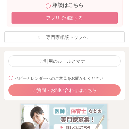
もし病中病後や暑さでバテ気味なご様子だったり、長く食欲低
相談はこちら
下が続いており体重が減ってきているようでしたら、一度小児
科を受診して、お口の中や体調面などに問題がないか診てもら
アプリで相談する
うと安心かと思います。
少しでもご参考になりましたら幸いです。
専門家相談トップへ
またご不安なことなどありましたらご相談くださいね。
どうぞよろしくお願いいたします。
ご利用のルールとマナー
2025/7/12 18:40
ベビーカレンダーへのご意見をお聞かせください
ご質問・お問い合わせはこちら