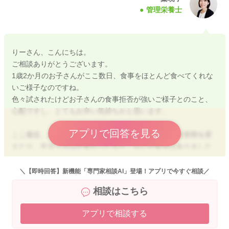
管理栄養士
りーさん、こんにちは。
ご相談ありがとうございます。
1歳2か月のお子さんがここ数日、食事をほとんど食べてくれな
いご様子なのですね。
色々試されたけどお子さんの食事拒否が強いご様子とのこと、
心配ですし、とてもお辛い気持ちかと思います。
アプリで回答を見る
ここ最近、お子さんがご病気をされたり、離乳食の食形態を変
えたり、生活リズムが変わったなど、なにか変化はありました
でしょうか。
＼【即時回答】新機能「専門家相談AI」登場！アプリで今すぐ相談／
赤ちゃんが離乳食を食べない（以前より食べなくなる）主な原
相談はこちら
因は、
・お腹が空いていない（頻回授乳など）
アプリで相談する
・食形態があっていない
・味が苦手