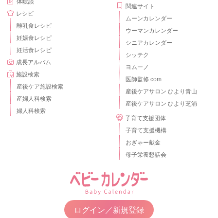
体験談
関連サイト
レシピ
ムーンカレンダー
離乳食レシピ
ウーマンカレンダー
妊娠食レシピ
シニアカレンダー
妊活食レシピ
シッテク
成長アルバム
ヨムーノ
施設検索
医師監修.com
産後ケア施設検索
産後ケアサロン ひより青山
産婦人科検索
産後ケアサロン ひより芝浦
婦人科検索
子育て支援団体
子育て支援機構
おぎゃー献金
母子栄養懇話会
ログイン／新規登録