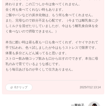
終わります。この三つしか今は食べてくれません。
全く何も食べてくれない時もあります。
ご飯やパンなどの炭水化物は、もう何も食べてくれません。
また、完母なので鉄分不足も心配です。（今までは離乳食に少
しミルクを混ぜたりしていましたが、今はもう離乳食自体を全
く食べないので摂取できません。）
本当に酷い時は昼も夜も一口も食べてくれず、イヤイヤされて
手で払われ、色々試しましたが今はもうストレスで限界です。
体重も多分どんどん減ってると思います。
ストロー飲み物コップ飲みも口から出すのでできず、本当に母
乳のみで育てているような感じです。
もう毎日あげるのが辛くして仕方ありません。
0
クリップ
2025/7/12 13:14
一藁暁子