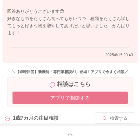
なかなか思うようにいかなくてもどかしさが出てくることも多
回答ありがとうございます😊
い時期ではあると思います。
好きなものをたくさん食べてもらいつつ、種類をたくさん試し
てもっと好きな物を増やしてあげたいと思いました！がんばり
手指の発達もまだ十分になされていない時期なので、全部をス
ます！
プーンで食べられなくても問題ないです。手でつかんで食べら
れるものは食べられているようですし、目と手と口の協働運動
も獲得されているようなので、発達的には問題なく、とても良
2025/6/15 20:43
い状況かと思いますよ。
ハンバーグやブロッコリーが食べられるのはとても良いです
＼【即時回答】新機能「専門家相談AI」登場！アプリで今すぐ相談／
ね。肉団子にしたり、豆腐のつくねやきにしたり、ブロッコリ
相談はこちら
ーも味付けを変えたりして、色々試してみるのも良いと思いま
す。
アプリで相談する
大人が食べる時に欲しがるとのこと、大人の食事からの取り分
けを進めてあげると、食の体験も広がりますし、同じものを食
1歳7カ月の
注目相談
検索する
べられる喜びも感じられるかもしれないですね。
もっと見る
煮物や味噌汁、煮込み料理、蒸し料理など、取り分けできそう