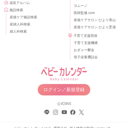
成長アルバム
ヨムーノ
施設検索
医師監修.com
産後ケア施設検索
産後ケアサロン ひより青山
産婦人科検索
産後ケアサロン ひより芝浦
婦人科検索
子育て支援団体
子育て支援機構
おぎゃー献金
母子栄養懇話会
ログイン／新規登録
公式SNS