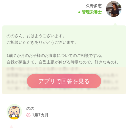
久野多恵
管理栄養士
ののさん、おはようございます。
ご相談いただきありがとうございます。
1歳７か月のお子様のお食事についてのご相談ですね。
自我が芽生えて、自己主張が伸びる時期なので、好きなものし
か食べないということも多いと思います。
保育園では良く食べているようですし、食べられるものも色々
アプリで回答を見る
あるようなので、食べないものはあまり気にせずに、美味しそ
うに楽しく食べてくれることを優先しつつ、食べられるものの
中でいろいろ工夫しながら、調理法や味付け等を変えながら食
体験を積んでいければ良いと思いますよ。
のの
白米やオムライスなどがあまり進まないのですね。いろいろ食
1歳7カ月
べて欲しいと思うお気持ちもとても分かります。ただ、食べる
事を決めるのはお子様自身なので、食べて欲しいと思っても、