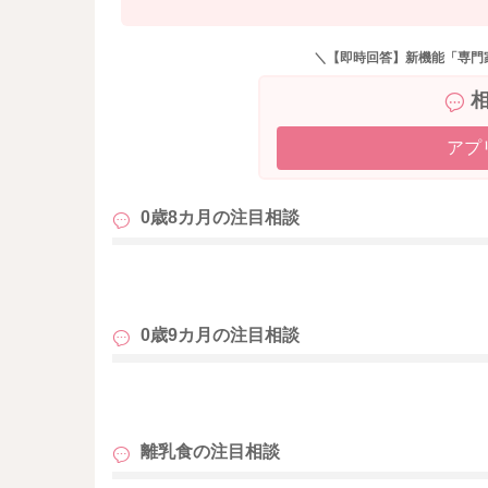
筋肉、細胞の骨格などの新しい細胞を生み出し
す。
＼【即時回答】新機能「専門
また、亜鉛はホルモンの合成や分泌させる量に
によって骨が成長し、身長が伸びていきます。
アプ
亜鉛を多く含む食品には魚介類、肉類、藻類、
や牛肉全般には亜鉛が多く含まれます。
その他、大豆製品や海藻類などもお勧めです。
0歳8カ月の
注目相談
お子様の身長については、亜鉛不足が関係して
も
入れていく事は良い事だと思います。 ある特
ょう。
0歳9カ月の
注目相談
育児用ミルクにも必要な亜鉛は含まれますので
を使用して補っていくという方法も良いと思い
も
ご参考までによろしくお願いいたします。
離乳食の
注目相談