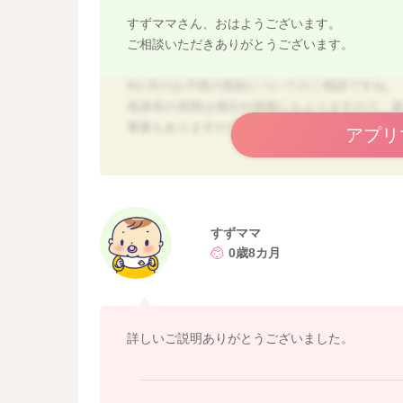
すずママさん、おはようございます。
ご相談いただきありがとうございます。
8か月のお子様の亜鉛についてのご相談ですね。
低身長の原因は遺伝や体格にもよりますので、
養素もありますので、お伝え致します。
アプリ
一般的なお話として、亜鉛不足が成長発達に影
【亜鉛の主な働き】
すずママ
◉成長と発育の促進
0歳8カ月
◉ホルモンの合成
◉味覚を正常にする
◉怪我の治癒
◉免疫力の向上
詳しいご説明ありがとうございました。
◉核酸の合成
亜鉛を摂ることによってたんぱく質の合成が進