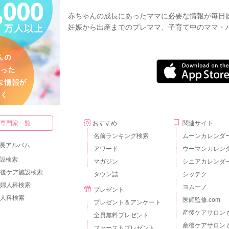
赤ちゃんの成長にあったママに必要な情報が毎日
妊娠から出産までのプレママ、子育て中のママ・
・専門家一覧
おすすめ
関連サイト
名前ランキング検索
ムーンカレンダ
長アルバム
アワード
ウーマンカレン
設検索
マガジン
シニアカレンダ
後ケア施設検索
タウン誌
シッテク
婦人科検索
ヨムーノ
プレゼント
人科検索
医師監修.com
プレゼント＆アンケート
産後ケアサロン 
全員無料プレゼント
産後ケアサロン 
ファーストプレゼント