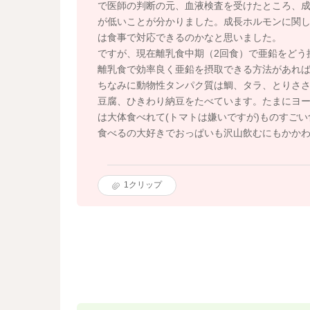
で医師の判断の元、血液検査を受けたところ、成
が低いことが分かりました。成長ホルモンに関
は食事で対応できるのかなと思いました。
ですが、現在離乳食中期（2回食）で亜鉛をどう
離乳食で効率良く亜鉛を摂取できる方法があれ
ちなみに動物性タンパク質は鯛、タラ、とりさ
豆腐、ひきわり納豆をたべています。たまにヨ
は大体食べれて(トマトは嫌いですが)ものすごい
食べるの大好きでおっぱいも沢山飲むにもかか
1
クリップ