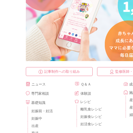
記事制作への取り組み
監修医師
ニュース
Ｑ＆Ａ
成
施
専門家相談
体験談
産
レシピ
基礎知識
産
離乳食レシピ
妊娠前・妊活
婦
妊娠食レシピ
妊娠中
妊活食レシピ
出産