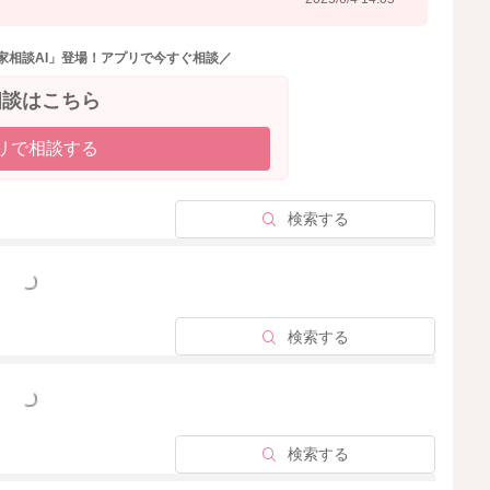
ます。それによって子供の成長と発育が促進されていきま
家相談AI」登場！アプリで今すぐ相談／
も大きく関わっています。成長ホルモンが分泌されること
相談はこちら
リで相談する
野菜類、豆類、種実類があります。豚・牛乳・鶏のレバー
検索する
いるかどうかは不明ですが、上記した食材を意識して取り
っと見る
定の食材に偏らない様に色々な食材を取り入れていきまし
検索する
、完全母乳の場合は、ミルクを足したり、離乳食にミルク
ます。
っと見る
検索する