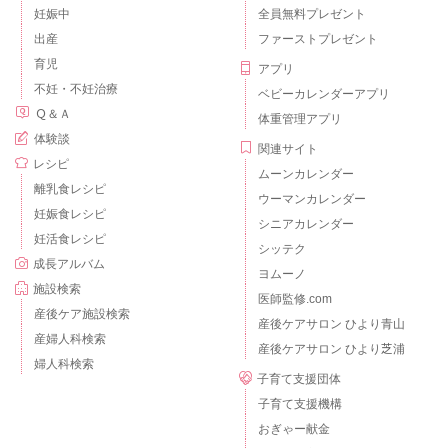
妊娠中
全員無料プレゼント
出産
ファーストプレゼント
育児
アプリ
不妊・不妊治療
ベビーカレンダーアプリ
Ｑ＆Ａ
体重管理アプリ
体験談
関連サイト
レシピ
ムーンカレンダー
離乳食レシピ
ウーマンカレンダー
妊娠食レシピ
シニアカレンダー
妊活食レシピ
シッテク
成長アルバム
ヨムーノ
施設検索
医師監修.com
産後ケア施設検索
産後ケアサロン ひより青山
産婦人科検索
産後ケアサロン ひより芝浦
婦人科検索
子育て支援団体
子育て支援機構
おぎゃー献金