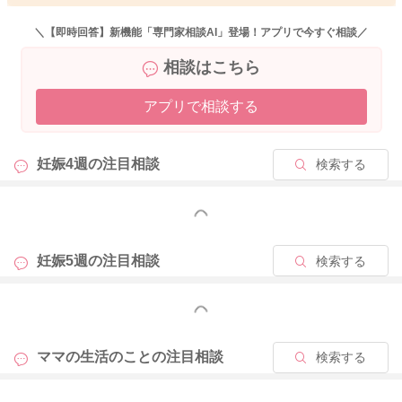
葉酸は通常、食事から摂取する場合には、上限量が決められて
いません。
＼【即時回答】新機能「専門家相談AI」登場！アプリで今すぐ相談／
不要な場合排泄されます。
相談はこちら
一方、サプリメントなど、通常の食品以外からの摂取上限量は1
000㎍/日までとされています。
アプリで相談する
今回足して1000㎍未満になりそうですし、1回の多めの摂取で
赤ちゃんに強い影響が考えられることさなさそうな印象です。
妊娠4週の
注目相談
検索する
類似したご質問がありました。
久野管理栄養士が回答しています。
詳しく記載がありますので、ぜひご覧下さい。
もっと見る
https://senmonka.baby-calendar.jp/questions/view/81018
妊娠5週の
注目相談
検索する
引き続きよろしくお願いします！
もっと見る
ママの生活のことの
注目相談
検索する
2025/4/4 0:17