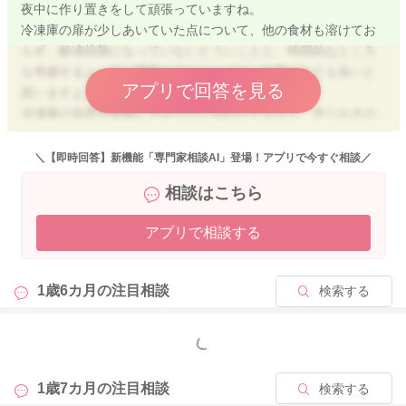
夜中に作り置きをして頑張っていますね。
冷凍庫の扉が少しあいていた点について、他の食材も溶けてお
らず、解凍状態になっていないとういことと、時間的なところ
も考慮すると、特に問題な点はないので、使用されても良いと
アプリで回答を見る
思いますよ。
冷凍庫の温度が急激に下がっているわけでもなく、作りおきの
食材も常温ではなく冷蔵状態であったということなので、菌の
繁殖温度帯にはなっていないと推測できます。特に食中毒など
＼【即時回答】新機能「専門家相談AI」登場！アプリで今すぐ相談／
のリスクが高くなってしまったとうことはないと思います。
相談はこちら
それでも心配な気持ちが残るようであれば、使用しないという
ことが一番ですが、こちらからは特に問題点はないように思い
アプリで相談する
ます。
よろしくお願いいたします。
1歳6カ月の
注目相談
検索する
もっと見る
2025/2/16 5:17
1歳7カ月の
注目相談
検索する