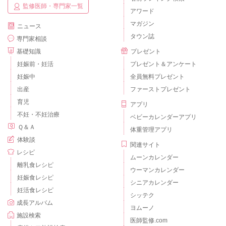
監修医師・専門家一覧
アワード
マガジン
ニュース
タウン誌
専門家相談
基礎知識
プレゼント
妊娠前・妊活
プレゼント＆アンケート
妊娠中
全員無料プレゼント
出産
ファーストプレゼント
育児
アプリ
不妊・不妊治療
ベビーカレンダーアプリ
Ｑ＆Ａ
体重管理アプリ
体験談
関連サイト
レシピ
ムーンカレンダー
離乳食レシピ
ウーマンカレンダー
妊娠食レシピ
シニアカレンダー
妊活食レシピ
シッテク
成長アルバム
ヨムーノ
施設検索
医師監修.com