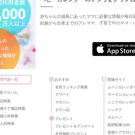
赤ちゃんの成長にあったママに必要な情報が毎日
妊娠から出産までのプレママ、子育て中のママ・
・専門家一覧
おすすめ
関連サイト
名前ランキング検索
ムーンカレンダ
長アルバム
アワード
ウーマンカレン
設検索
マガジン
シニアカレンダ
後ケア施設検索
タウン誌
シッテク
婦人科検索
ヨムーノ
プレゼント
人科検索
医師監修.com
プレゼント＆アンケート
産後ケアサロン 
全員無料プレゼント