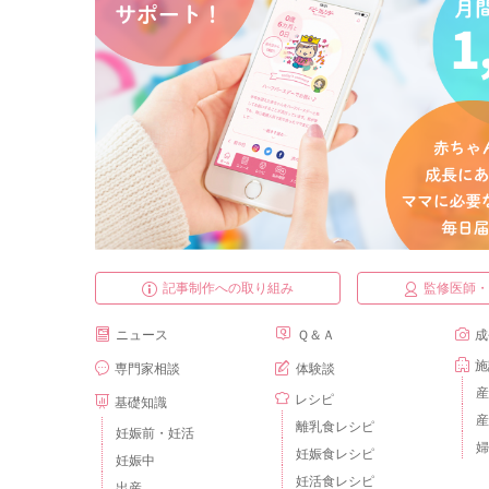
記事制作への取り組み
監修医師
ニュース
Ｑ＆Ａ
成
施
専門家相談
体験談
産
レシピ
基礎知識
産
離乳食レシピ
妊娠前・妊活
婦
妊娠食レシピ
妊娠中
妊活食レシピ
出産