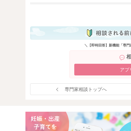
なかなか進まずにお辛いとは思いますが、食べ
安通りに進められなくても大丈夫なので、お子
も
くださいね。
ミルクは鉄分補給にもなりますし、エネルギー
れると良いと思います。
こちらも参考にしてください。
＼【即時回答】新機能「専門
【7～8カ月ごろ(離乳食中期)のミルクのレシピ
https://baby-calendar.jp/baby-food-recipe
アプ
【9～11カ月ごろ(離乳食後期)のミルクのレシピ
https://baby-calendar.jp/baby-food-recipe
専門家相談トップへ