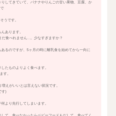
きりしてきていて、バナナやりんごの甘い果物、豆腐、か
きで
さそうです。
ろんあります。
まだ食べれません...。少なすぎますか？
あるのですが、5ヶ月の時に離乳食を始めてから一向に
りしたものよりよく食べます。
します。
まり増えがいいとは言えない状況です。
す)
が何より先行してしまいます。
出して、食べなかったらベビーフードもだして、食べてく