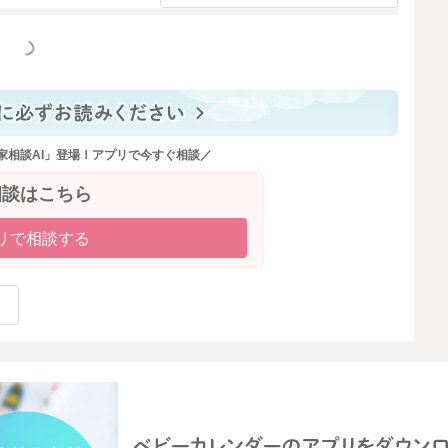
られるものも多く、良く進められていると思いますよ。目
様のペースに合わせつつ、無理のない範囲で進めてあげて
っと見る
アップにもなるので、離乳食に活用していくことを継続さ
家相談AI」登場！アプリで今すぐ相談／
・作り方】
相談はこちら
/category-9?q=%E3%83%9F%E3%83%AB%E3%82%AF&ct=
リで相談する
・作り方】
/category-13?q=%E3%83%9F%E3%83%AB%E3%82%AF&ct=
2025/1/20 22:34