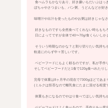
食べムラもかなりあり、好き嫌いもだいぶはっ
ぼちゃやさつまいも、パン粥、うどんなどが好
味噌汁や出汁を使ったものやお粥は好きじゃな
好きなものですら全然食べてくれない時ももち
日によってですが全体で40〜70g/食くらいしか
そういう時期なのかな？と割り切りたい気持ちも
軌道にのらず中々苦しいです。
ベビーフードにもよく頼るのですが、私が手作
そしてベビーフードだと1食で120g食べれたり
完母で体重は8ヶ月半の現在で7300gほどであ
(ミルクは拒否なので離乳食にたまに混ぜる程度で
体重もきになるのでやはり食べてほしい気持ち
ベビーフードはよく食べるので、手作りを一度