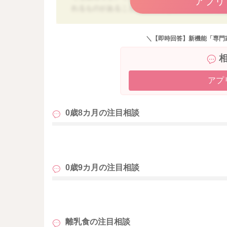
アプリ
れるものがあること、40～70ｇ食べられてい
離乳食の進み具合には個人差がありますし、食
＼【即時回答】新機能「専門
ベビーフードが比較的に進みやすいのであれば
にあった食材や調味料を使用していますし、悪
しく食べてくれるのはその通りだと思います。
アプ
る、活用するというスタンスで良いと思います
も、手作りとベビーフードを混ぜて最初から出
0歳8カ月の
注目相談
味見して、それと同じように味付けするのもお
じものを食べられる喜びで進むこともあります
も
離乳食の時間について、授乳が最初になっても
か？ 授乳後時間を置かなくても良いので、離
0歳9カ月の
注目相談
夜間授乳が多いと朝食が食べ進まないというこ
お子様それぞれなので何とも言えないですが、
も
時間が見つかると良いですね。
離乳食の
注目相談