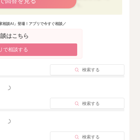
で回答を見る
ることに注目して大いに褒めてあげましょう。
べる事に集中して興味が出てくるのもそれぞれです。
家相談AI」登場！アプリで今すぐ相談／
、大いに活用して良いと思いますよ。べビーフードは月齢
相談はこちら
いものではないです。食のプロが作ったものなので、美味
手作りのものと比較して落ち込まずに、割り切って使用す
リで相談する
。 手作りを食べなかったときに後出しするというより
してみるのはいかがでしょうか？ また、べビーフードを
勧めです。大人の食事からの取り分けを進めることで、同
検索する
。
っと見る
よいですが、その後すぐに離乳食をあげたら食べられます
乳食をあげてみても良いと思います。
検索する
とは良くあることだと思います。
色々なタイミングで離乳食を試してみて、お子様にあった
っと見る
検索する