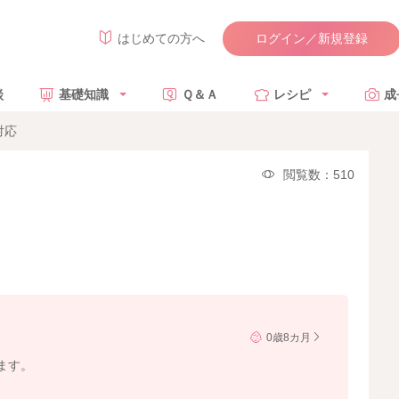
ログイン／新規登録
はじめての方へ
談
基礎知識
Ｑ＆Ａ
レシピ
成
対応
閲覧数：510
0歳8カ月
ます。