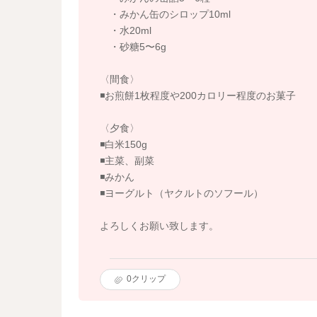
・みかん缶のシロップ10ml
・水20ml
・砂糖5〜6g
〈間食〉
◾️お煎餅1枚程度や200カロリー程度のお菓子
〈夕食〉
◾️白米150g
◾️主菜、副菜
◾️みかん
◾️ヨーグルト（ヤクルトのソフール）
よろしくお願い致します。
0
クリップ