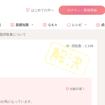
ログイン／新規登録
はじめての方へ
談
基礎知識
Ｑ＆Ａ
レシピ
成
糖質摂取量について
閲覧数：2,198
妊娠32週
なのが気になっています。