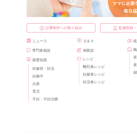
記事制作への取り組み
監修医師
ニュース
Ｑ＆Ａ
成
施
専門家相談
体験談
産
レシピ
基礎知識
産
離乳食レシピ
妊娠前・妊活
婦
妊娠食レシピ
妊娠中
妊活食レシピ
出産
育児
不妊・不妊治療