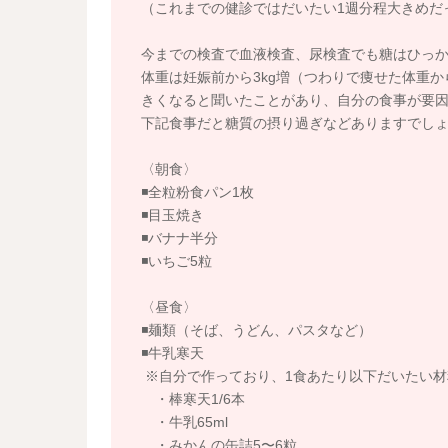
（これまでの健診ではだいたい1週分程大きめだ
今までの検査で血液検査、尿検査でも糖はひっかか
体重は妊娠前から3kg増（つわりで痩せた体重か
きくなると聞いたことがあり、自分の食事が要
下記食事だと糖質の摂り過ぎなどありますでし
〈朝食〉
◾️全粒粉食パン1枚
◾️目玉焼き
◾️バナナ半分
◾️いちご5粒
〈昼食〉
◾️麺類（そば、うどん、パスタなど）
◾️牛乳寒天
※自分で作っており、1食あたり以下だいたい材
・棒寒天1/6本
・牛乳65ml
・みかんの缶詰5〜6粒