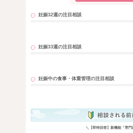
妊娠32週の
注目相談
も
妊娠33週の
注目相談
も
妊娠中の食事・体重管理の
注目相談
も
＼【即時回答】新機能「専門