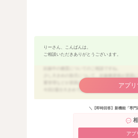
りーさん、こんばんは。
ご相談いただきありがとうございます。
妊娠中の糖質についてのご相談ですね。
少し大きめの胎児について、妊娠糖尿病が原因
重管理などが原因になることもあります。
アプリ
今回2週分大きめであるという原因がどこにある
けではなので、過度の糖質制限等は考えなくて
＼【即時回答】新機能「専門
食事内容を拝見しましたが、糖質を過度に摂り
間食のお菓子の内容については気になります。
果物も毎食ではなく、１日１回～２回程度にし
や鉄分が補えるような補食を考えていけると良
アプ