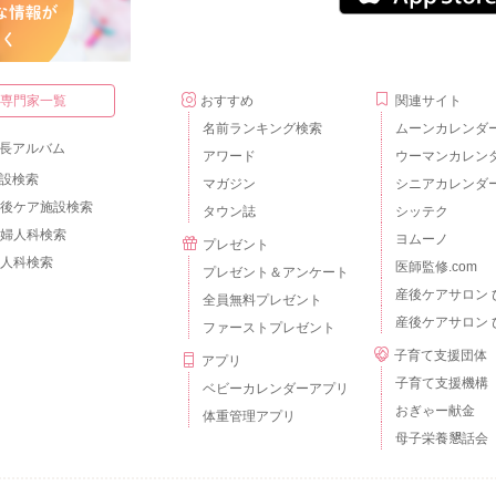
・専門家一覧
おすすめ
関連サイト
名前ランキング検索
ムーンカレンダ
長アルバム
アワード
ウーマンカレン
設検索
マガジン
シニアカレンダ
後ケア施設検索
タウン誌
シッテク
婦人科検索
ヨムーノ
プレゼント
人科検索
医師監修.com
プレゼント＆アンケート
産後ケアサロン 
全員無料プレゼント
産後ケアサロン 
ファーストプレゼント
子育て支援団体
アプリ
子育て支援機構
ベビーカレンダーアプリ
おぎゃー献金
体重管理アプリ
母子栄養懇話会