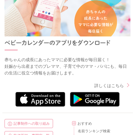
●食物繊維の量
食物繊維は、満腹感が得られやすいので食べ過ぎを防止できま
すし、血糖値の急上昇も抑える事が出来ます。 低カロリーで
尚且つ満足感を得られる野菜類・きのこ類・海藻類を増やし
て、カロリーオーバーにならない工夫も大切です。
また、野菜はカリウムを多く含みますので、妊娠高血圧症候群
の予防にも繋がります。
赤ちゃんの成長にあったママに必要な情報が毎日届く！
今一度ご自身の食生活を振り返って頂き、出来そうなところか
妊娠から出産までのプレママ、子育て中のママ・パパにも、毎日
ら始めてみて下さいね。
の生活に役立つ情報をお届けします。
詳しくはこちら
2020/7/7 10:37
記事制作への取り組み
おすすめ
名前ランキング検索