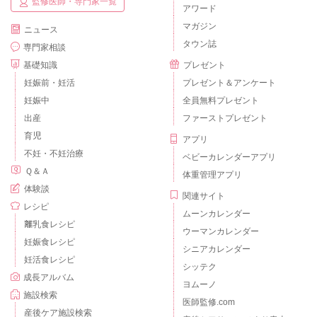
監修医師・専門家一覧
アワード
マガジン
ニュース
タウン誌
専門家相談
基礎知識
プレゼント
妊娠前・妊活
プレゼント＆アンケート
妊娠中
全員無料プレゼント
出産
ファーストプレゼント
育児
アプリ
不妊・不妊治療
ベビーカレンダーアプリ
Ｑ＆Ａ
体重管理アプリ
体験談
関連サイト
レシピ
ムーンカレンダー
離乳食レシピ
ウーマンカレンダー
妊娠食レシピ
シニアカレンダー
妊活食レシピ
シッテク
成長アルバム
ヨムーノ
施設検索
医師監修.com
産後ケア施設検索