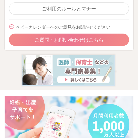
るのも良いと思います。
ご利用のルールとマナー
●間食の内容
脂肪分・糖分・塩分が多い市販の菓子類などはお勧めできませ
ベビーカレンダーへのご意見をお聞かせください
ん。 間食は、ビタミン・ミネラルが補えるような内容を考え
ていきましょう。 果物やきな粉ヨーグルトやフルーツグラノ
ご質問・お問い合わせはこちら
ーラヨーグルトかけ、小豆寒天などがお勧めです。
●食事の時間
毎日同じ時間に３食召し上がるようにして、血糖コントロール
をつけましょう。
また、夜間は消化機能が低下しますので、就寝の３時間前に夕
食を終えるなどの工夫も良いです。
●夕食の食事量
夜間の消化機能の低下を考えると、夕食は控えめにすると良い
です。単純に量を減らすという事ではなく、夕食を分割すると
いう考えで、１５時頃に食事の一部となる補食を召し上がり、
夕食は控えめにしていくという方法です。