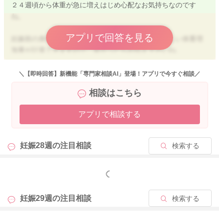
２４週頃から体重が急に増えはじめ心配なお気持ちなのです
ね。
アプリで回答を見る
妊娠前の身長体重から、妊娠全期間を通しての望ましい体重増
加量が計算できますので、良かったらお伝え下さいね。
その数値にもよりますが、全体的に見ても、２８週でプラス３
～４ｋｇ程度に抑えられているのは、とても良く体重管理でき
＼【即時回答】新機能「専門家相談AI」登場！アプリで今すぐ相談／
ていると感じます。 ただ、１カ月間での増加量が少し多かっ
相談はこちら
たので、助産師さんからは早めに釘を刺す意味で助言されたの
かもしれませんね。今まで頑張ってきたご自身を認めてあげ
アプリで相談する
て、あまり考え込まずにストレスを溜めない様に過ごしていき
ましょうね。
妊娠28週の
注目相談
検索する
妊娠中期以降になってくると、食べている内容や量が変わらな
くても自然と体重が増えていく事があります。これは、赤ちゃ
んの体の分、胎盤や羊水の分、ママの子宮や乳房が大きくなる
もっと見る
分、出産に備えて貯蔵鉄や血液が増加する分が増えるためであ
って、太ることとは意味合いが違います。
妊娠29週の
注目相談
検索する
医師から特段の指示が出ていなければ、減量するという事はあ
まりお勧めできませんが、食事内容を見直し、代謝をアップさ