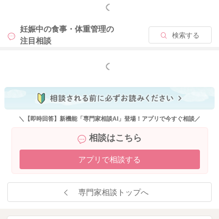
もっと見る
せる事で、緩やかな増加に留める事は可能かと思います。
妊娠中の食事・体重管理の
妊娠中の体重管理はダイエットではないので、食事量を減らし
検索する
注目相談
たり、欠食したり、糖質制限をしたりという事でも食事管理は
お勧めできません。昼食を食べる様に習慣づけたのは良い事だ
もっと見る
と思いますよ。
これからの体重管理を勧めていくには、●食事のバランス ●間
食の内容 ●食事の時間 ●夕食の食事量 ●食物繊維の量を見直
していきましょう。
＼【即時回答】新機能「専門家相談AI」登場！アプリで今すぐ相談／
●食事のバランス
相談はこちら
１日３食、主食・主菜・副菜を揃えて栄養バランスを整える事
は生涯において大切なことです。バランスよく食べる事で体内
アプリで相談する
の代謝がアップし、効率よくエネルギーへと変換出来るように
なります。主食を抑えると、主菜を多く摂りすぎるというデー
タもあります。また腹持ちが悪いので、間食の時間に甘いもの
専門家相談トップへ
を食べたくなるという事にも繋がります。 主食は、玄米や雑
穀米にして腹持ちを良くして、食物繊維を多く摂る意識をされ