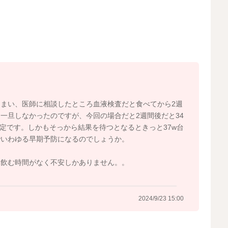
しています。
ew/10421
可能とされています。妊娠中に感染した場合には、速やか
防ぐことができそうです。 参考資料を添付いたします。
まい、医師に相談したところ血液検査だと食べてから2週
一旦しなかったのですが、今回の場合だと2週間後だと34
る予定です。しかもそっから結果を待つとなるときっと37w台
021245.html
でいわゆる早期予防になるのでしょうか。
を飲む時間がなく不安しかありません。。
2024/9/23 14:55
2024/9/23 15:00