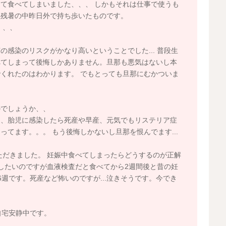
て食べてしまいました、、、 しかもそれは仕事で使うも
な残暑の中昨日外で持ち歩いたものです。
、、、
感染のリスクがかなり高いということでした... 普段生
べてしまって後悔しかありません。旦那も悪気はないし本
くれたのはわかります。 でもとっても旦那にむかついま
のでしょうか、、
く、胎児に感染したら死産や早産、元気でもリステリア症
てます。。。 もう後悔しかないし旦那を恨んでます...
だきました。 妊娠中食べてしまったらどうするのが正解
したいのですが血液検査だと食べてから2週間後と昔の妊
週です。死産など怖いのですが...泣きそうです。今でき
自宅安静中です。