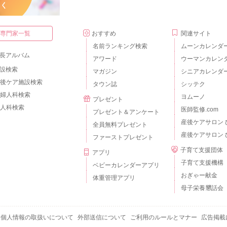
・専門家一覧
おすすめ
関連サイト
名前ランキング検索
ムーンカレンダ
長アルバム
アワード
ウーマンカレン
設検索
マガジン
シニアカレンダ
後ケア施設検索
タウン誌
シッテク
婦人科検索
ヨムーノ
プレゼント
人科検索
医師監修.com
プレゼント＆アンケート
産後ケアサロン 
全員無料プレゼント
産後ケアサロン 
ファーストプレゼント
子育て支援団体
アプリ
子育て支援機構
ベビーカレンダーアプリ
おぎゃー献金
体重管理アプリ
母子栄養懇話会
個人情報の取扱いについて
外部送信について
ご利用のルールとマナー
広告掲載