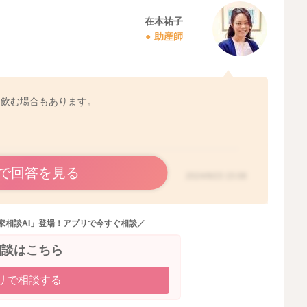
在本祐子
助産師
を飲む場合もあります。
で回答を見る
2024/9/23 15:08
家相談AI」登場！アプリで今すぐ相談／
相談はこちら
リで相談する