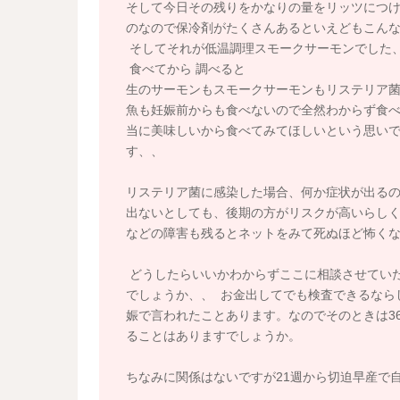
そして今日その残りをかなりの量をリッツにつけ
のなので保冷剤がたくさんあるといえどもこん
そしてそれが低温調理スモークサーモンでした
食べてから 調べると
生のサーモンもスモークサーモンもリステリア菌の
魚も妊娠前からも食べないので全然わからず食
当に美味しいから食べてみてほしいという思いで
す、、
リステリア菌に感染した場合、何か症状が出る
出ないとしても、後期の方がリスクが高いらし
などの障害も残るとネットをみて死ぬほど怖くなっ
どうしたらいいかわからずここに相談させていた
でしょうか、、 お金出してでも検査できるなら
娠で言われたことあります。なのでそのときは36
ることはありますでしょうか。
ちなみに関係はないですが21週から切迫早産で