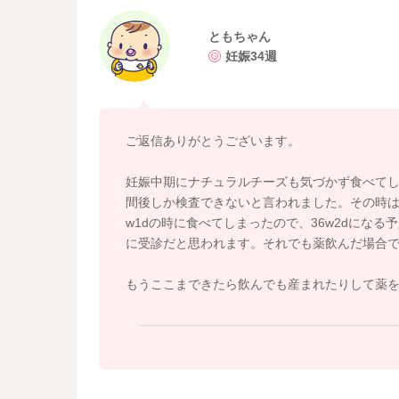
よろしくお願いします。
ともちゃん
また類似の質問があり、久野管理栄養士が対応
妊娠34週
よかったら一読くださいね。
https://senmonka.baby-calendar.jp/questions/vi
ご返信ありがとうございます。
リステリア症は、早期に診断できれば、治療が
に抗生物質で管理して、胎児や新生児の感染を
妊娠中期にナチュラルチーズも気づかず食べてし
よろしくお願いします。
間後しか検査できないと言われました。その時は
w1dの時に食べてしまったので、36w2dにな
https://www.forth.go.jp/moreinfo/topics/2018/04
に受診だと思われます。それでも薬飲んだ場合
もうここまできたら飲んでも産まれたりして薬