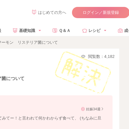
ログイン／新規登録
はじめての方へ
談
基礎知識
Ｑ＆Ａ
レシピ
成
サーモン リステリア菌について
閲覧数：4,182
ア菌について
妊娠34週
てみてー！と言われて何かわからず食べて、 (ちなみに旦