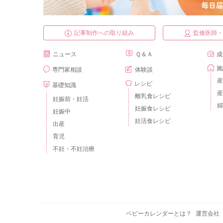
記事制作への取り組み
監修医師
ニュース
Ｑ＆Ａ
成
施
専門家相談
体験談
産
レシピ
基礎知識
産
離乳食レシピ
妊娠前・妊活
婦
妊娠食レシピ
妊娠中
妊活食レシピ
出産
育児
不妊・不妊治療
ベビーカレンダーとは？
運営会社