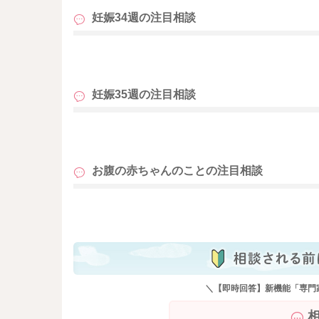
妊娠34週の
注目相談
も
妊娠35週の
注目相談
も
お腹の赤ちゃんのことの
注目相談
も
＼【即時回答】新機能「専門