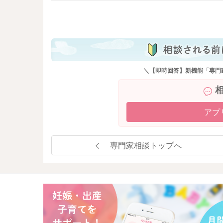
も
●食事の時間
毎日同じ時間に３食召し上がるようにして、血
また、夜間は消化機能が低下しますので、就寝
●夕食の食事量
＼【即時回答】新機能「専門
上記しましたが、夜間の消化機能の低下を考え
という事ではなく、夕食を分割するという考え
は控えめにしていくという方法です。
アプ
●食物繊維の量
食物繊維は、満腹感が得られやすいので食べ過
す。 低カロリーで尚且つ満足感を得られる野
専門家相談トップへ
ならない工夫も大切です。
また、野菜はカリウムを多く含みますので、妊
今一度ご自身の食生活を振り返って頂き、出来