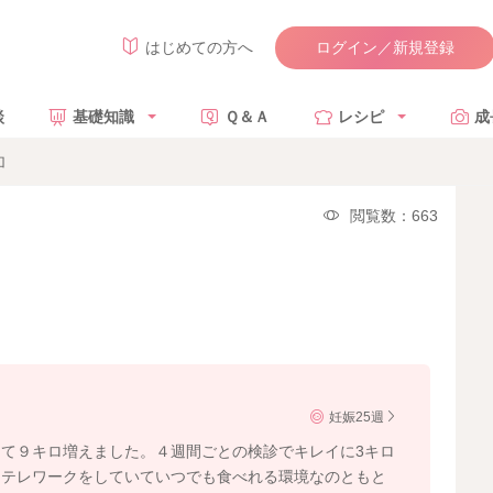
ログイン／新規登録
はじめての方へ
談
基礎知識
Ｑ＆Ａ
レシピ
成
加
閲覧数：663
妊娠25週
て９キロ増えました。４週間ごとの検診でキレイに3キロ
。テレワークをしていていつでも食べれる環境なのともと