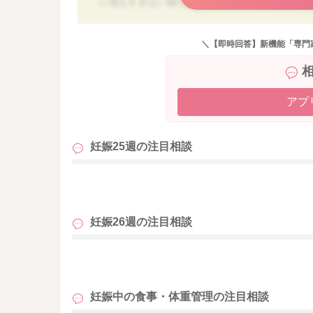
に増えすぎない様に注意していきましょう。
体重が増えすぎると、妊娠高血圧症候群、妊娠
てしまいます。 安心安全なお産を迎える為に
＼【即時回答】新機能「専門
うな事を考えていきましょう。
妊娠中の食事管理は以下を参考にして下さい。
産院から何も具体的な指示が出ていない様であれ
アプ
間 ●夕食の食事量 ●食物繊維の量を見直して
妊娠25週の
注目相談
●食事のバランス
１日３食、主食・主菜・副菜を揃えて栄養バラ
よく食べる事で体内の代謝がアップし、効率よ
も
えると、主菜を多く摂りすぎるというデータも
を食べたくなるという事にも繋がります。 主
妊娠26週の
注目相談
多く摂る意識をされるのも良いと思います。
●間食の内容
も
脂肪分・糖分が多い市販の菓子類などはお勧め
な内容を考えていきましょう。 果物やきな粉
妊娠中の食事・体重管理の
注目相談
天などがお勧めです。