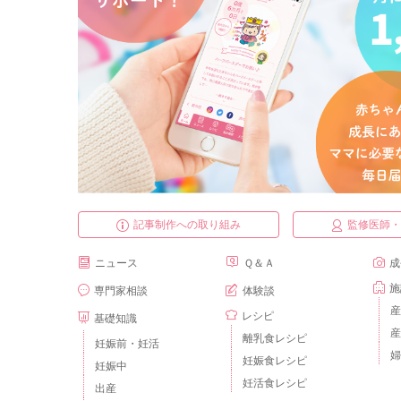
記事制作への取り組み
監修医師
ニュース
Ｑ＆Ａ
成
施
専門家相談
体験談
産
レシピ
基礎知識
産
離乳食レシピ
妊娠前・妊活
婦
妊娠食レシピ
妊娠中
妊活食レシピ
出産