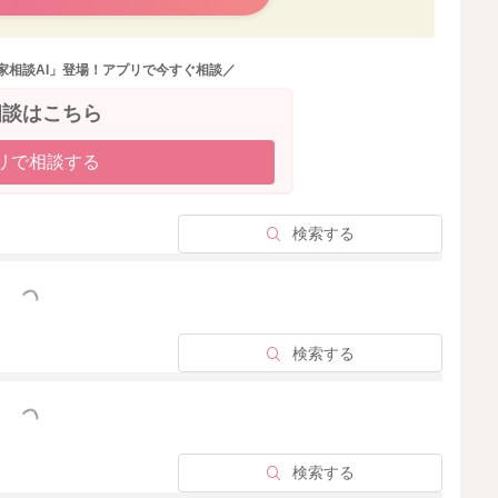
糖尿病、巨大児、分娩時の出血多量などのリスクが上がっ
も、妊娠中の体重管理はとても大切ですので、何かできそ
家相談AI」登場！アプリで今すぐ相談／
相談はこちら
ば、まずは●食事のバランス ●間食の内容 ●食事の時
リで相談する
いきましょう。
検索する
ンスを整える事は生涯において大切なことです。バランス
くエネルギーへと変換出来るようになります。 主食を抑
っと見る
あります。また腹持ちが悪いので、間食の時間に甘いもの
食は、玄米や雑穀米にして腹持ちを良くして、食物繊維を
検索する
っと見る
できません。 間食は、ビタミン・ミネラルが補えるよう
ヨーグルトやフルーツグラノーラヨーグルトかけ、小豆寒
検索する