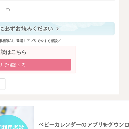
っと見る
糖コントロールをつけましょう。
の３時間前に夕食を終えるなどの工夫も良いです。
家相談AI」登場！アプリで今すぐ相談／
ると、夕食は控えめにすると良いです。単純に量を減らす
で、１５時頃に食事の一部となる補食を召し上がり、夕食
相談はこちら
リで相談する
ぎを防止できますし、血糖値の急上昇も抑える事が出来ま
菜類・きのこ類・海藻類を増やして、カロリーオーバーに
娠高血圧症候群の予防にも繋がります。
そうなところから始めてみて下さいね。