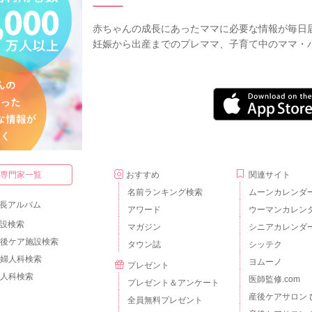
赤ちゃんの成長にあったママに必要な情報が毎日
2020/10/20 10:33
妊娠から出産までのプレママ、子育て中のママ・
・専門家一覧
おすすめ
関連サイト
名前ランキング検索
ムーンカレンダ
長アルバム
アワード
ウーマンカレン
設検索
マガジン
シニアカレンダ
後ケア施設検索
タウン誌
シッテク
婦人科検索
ヨムーノ
プレゼント
人科検索
医師監修.com
プレゼント＆アンケート
産後ケアサロン 
全員無料プレゼント