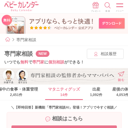
専門家相談
専門家相談
相談履歴
NEW
いつでも
無料
で
専門家
に
個別相談
ができる！
娠中の食事・体重管理
マタニティグッズ
出産
産後の
2,451件
14件
1,092件
4,053
＼【即時回答】新機能「専門家相談AI」登場！アプリで今すぐ相談／
相談はこちら