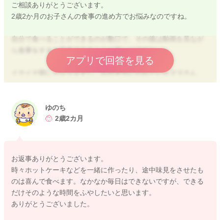
ご相談ありがとうございます。
2歳2か月のお子さんの食事の進め方でお悩みなのですね。
自分で食べることができるのが数口で、その後は動画を見なが
ら食事をすると完食できることが多いのですね。
アプリで回答を見る
イヤイヤ期にもなりますし、お付き合いされているママさん、
毎日お疲れさまです。
食べること＜動画を見ることが楽しいと感じている様子もあり
ますね。
ゆのち
食事に興味を持ってもらうため、
2歳2カ月
お子さんに食事作りのお手伝いをしてもらうのはいかがでしょ
うか？餃子を包む、お好み焼き、ホットケーキなどのタネを混
ぜる。
お返事ありがとうございます。
野菜を洗うなど。
時々ホットケーキなどを一緒に作ったり、途中味見をさせたも
自分の作ったものには興味を持って食べられるお子さんも多い
のは喜んで食べます。なかなか毎日はできないですが、できる
です。少しずつ、お子さんが自分で食べる量が増えたり、集中
だけそのような時間をふやしたいと思います。
できる時間が延びるとよいですね。
ありがとうございました。
お子さんが集中して、自分で食べられたときは、大げさなくら
い褒めてあげて、次へのやる気につなげていきましょう。