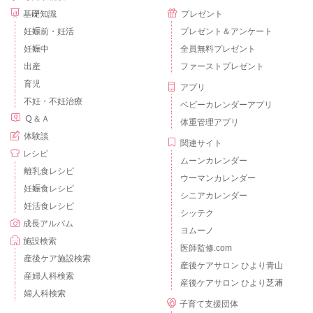
基礎知識
プレゼント
妊娠前・妊活
プレゼント＆アンケート
妊娠中
全員無料プレゼント
出産
ファーストプレゼント
育児
アプリ
不妊・不妊治療
ベビーカレンダーアプリ
Ｑ＆Ａ
体重管理アプリ
体験談
関連サイト
レシピ
ムーンカレンダー
離乳食レシピ
ウーマンカレンダー
妊娠食レシピ
シニアカレンダー
妊活食レシピ
シッテク
成長アルバム
ヨムーノ
施設検索
医師監修.com
産後ケア施設検索
産後ケアサロン ひより青山
産婦人科検索
産後ケアサロン ひより芝浦
婦人科検索
子育て支援団体