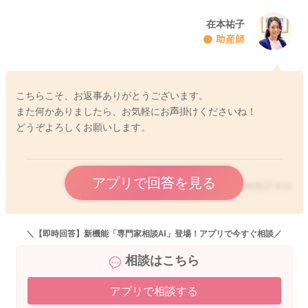
で安心しますよ。足は開いて抱っこするようにします。
ママさんとお子さんのお臍が向き合うイメージです。
在本祐子
助産師
また、抱っこしていて、寝たかなーと思っても、実際に深い眠
りに入るのはもう少し先だったりします。
こちらこそ、お返事ありがとうございます。
国立研究開発法人理化学研究所では、赤ちゃんの効果的な泣き
また何かありましたら、お気軽にお声掛けくださいね！
止ませ方、寝かしつけの研究がなされています。
どうぞよろしくお願いします。
赤ちゃんの泣きやみと寝かしつけの科学 | 理化学研究所
アプリで回答を見る
https://www.riken.jp/press/2022/20220914_1/index.html#no
2024/8/27 9:21
te1
抱っこをしながら、一定テンポで歩きながら寝かしつけるのが
＼【即時回答】新機能「専門家相談AI」登場！アプリで今すぐ相談／
一番早く寝付け、かつ寝たと認識してから、5-8分くらいは抱っ
相談はこちら
こしたまま座ってお過ごしいただくのが、よいと考えられてい
ます。
アプリで相談する
深い眠りについてからのゴロンがお勧めです！