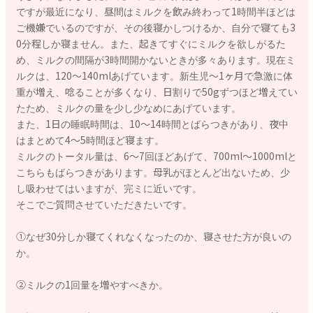
ですが最近になり、昼間はミルクを飲み終わって1時間半ほどは
ご機嫌でいるのですが、その後寝かしつけるか、自分で寝ても3
0分程しか寝ません。また、起きてすぐにミルクを欲しがるた
め、ミルクの間隔が3時間開かないときが多々あります。現在ミ
ルクは、120〜140mlあげています。新生児〜1ヶ月で急激に体
重が増え、唸ることが多くなり、日割りで50gずつほど増えてい
たため、ミルクの量を少し少なめにあげています。
また、1日の睡眠時間は、10〜14時間とばらつきがあり、夜中
はまとめて4〜5時間ほど寝ます。
ミルクのトータル量は、6〜7回ほどあげて、700ml〜1000mlと
こちらもばらつきがあります。母乳がほとんど出ないため、少
し吸わせてはいますが、完ミに近いです。
そこでご質問させていただきたいです。
①なぜ30分しか寝てくれなくなったのか、寝させた方が良いの
か。
②ミルクの1回量を増やすべきか。