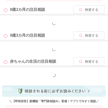
宮川助産師も動画で抱っこやゴロンの寝かしつけについて解説
0歳2カ月の
注目相談
検索する
していますのでご覧になってみてくださいね！
https://m.youtube.com/playlist?list=PL5X6kc70Rx7DxGV2fIk
もっと見る
7p6saPM54-l3Co
0歳3カ月の
注目相談
検索する
②ミルクの1回量を増やすべきか。
もっと見る
⇨ミルクはおっしゃるように、よく飲むタイプのお子さんです
と、過飲になりやすいリスクがありますね。
おそらく今の量でそこそこは足りていそうです。
赤ちゃんの生活の
注目相談
検索する
もっと見る
2024/8/26 23:58
＼【即時回答】新機能「専門家相談AI」登場！アプリで今すぐ相談／