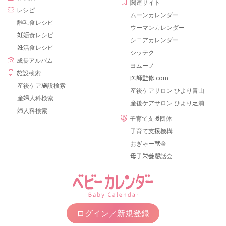
関連サイト
レシピ
ムーンカレンダー
離乳食レシピ
ウーマンカレンダー
妊娠食レシピ
シニアカレンダー
妊活食レシピ
シッテク
成長アルバム
ヨムーノ
施設検索
医師監修.com
産後ケア施設検索
産後ケアサロン ひより青山
産婦人科検索
産後ケアサロン ひより芝浦
婦人科検索
子育て支援団体
子育て支援機構
おぎゃー献金
母子栄養懇話会
ログイン／新規登録