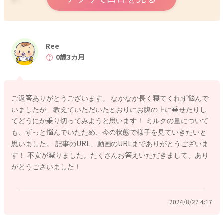
⇨はっきりした理由は、お子さんにしか分かりませんが、抱っ
こしたりすると泣き止んだりしますね。
Ree
人間の赤ちゃんは1人では生きていくことができません。まだ自
0歳3カ月
分に必要な栄養を確保できませんし、ママさんから離れること
は危険と認識しているためか、生まれ持った本能があり、なる
べく長時間守られていることを実感できる抱っこを要求するの
ご返答ありがとうございます。 なかなか長く寝てくれず悩んで
かと思います。
いましたが、教えていただいたとおりにお腹の上に乗せたりし
安心感を求めているのだと思います。
てどうにか乗り切ってみようと思います！ ミルクの量について
も、ずっと悩んでいたため、今の状態で様子を見ていきたいと
ママさんが抱っこして過ごすことに御負担がなければ、抱っこ
思いました。 記事のURL、動画のURLまでありがとうございま
でお過ごしいただいても、赤ちゃんに心配はありませんよ。
す！ 不安が減りました。たくさんお答えいただきまして、あり
がとうございました！
とは言え、長時間抱っこはママさんに負担になりますので、ご
無理がないようにしていきましょうね。
抱っこ紐を上手に使われるとよいですよ。
2024/8/27 4:17
また縦に抱っこして、ママさんがソファなどのリクライニング
を利用されて寄り掛かかると、お子さんもママさんのお腹の上