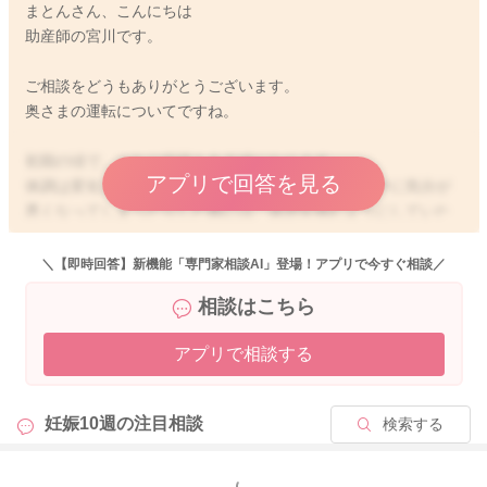
まとんさん、こんにちは
助産師の宮川です。
ご相談をどうもありがとうございます。
奥さまの運転についてですね。
初期の頃で、つわり症状もある頃になります。
アプリで回答を見る
体調は変化をしやすい時期でもありますので、運転中に気分が
悪くなってしまったりした際には、休憩を挟むようにしていた
だくのがいいように思います。
そうして少しでも休めて、整えていかれるようになると思いま
＼【即時回答】新機能「専門家相談AI」登場！アプリで今すぐ相談／
す。
相談はこちら
なので大変かもしれないのですが、お時間に余裕を持ってお出
アプリで相談する
かけいただくといいと思います。
よかったら参考になさってみてください。
妊娠10週の
注目相談
検索する
どうぞよろしくお願いします。
もっと見る