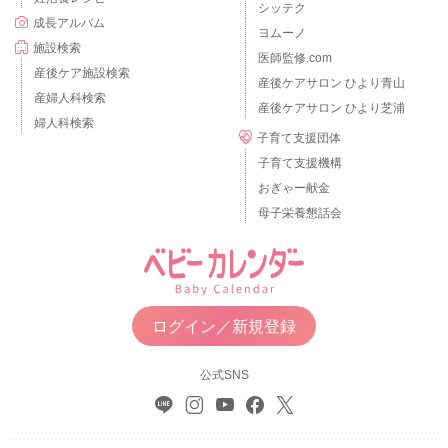
シッテク
成長アルバム
ヨムーノ
施設検索
医師監修.com
産後ケア施設検索
産後ケアサロン ひより青山
産婦人科検索
産後ケアサロン ひより芝浦
婦人科検索
子育て支援団体
子育て支援機構
おぎゃー献金
母子栄養懇話会
ログイン／新規登録
公式SNS