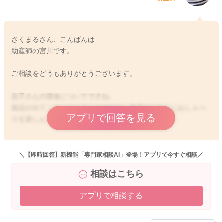
さくまるさん、こんばんは
助産師の宮川です。
ご相談をどうもありがとうございます。
息子さんの発達についてですね。
単語が出てこないということですが、息子さんなりにおしゃべ
アプリで回答を見る
りを楽しんでいることはあるのかなと思いました。
パチパチをするようになっているのですね。
息子さんなりにできることを増やせていることはあるのかなと
＼【即時回答】新機能「専門家相談AI」登場！アプリで今すぐ相談／
思いました。
相談はこちら
指差し、バイバイもやることに興味を持たないとやらないかと
思います。
アプリで相談する
やることで、面白いことがあるとわかると真似をしたりするこ
ともあると思いますよ。