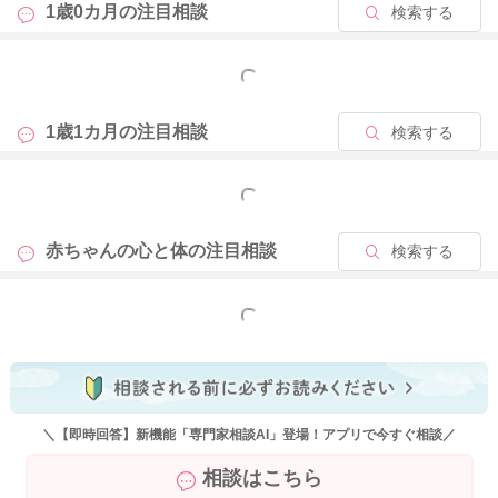
1歳0カ月の
注目相談
検索する
なので、同じようにやってもらいたいことがある時には、息子
さんにそのことの面白さが伝わるようにされるといいと思いま
す。
もっと見る
ご家族同士で、楽しそうにバイバイをして見せてみたりするの
もいいと思いますよ。
1歳1カ月の
注目相談
検索する
おしゃべりも、2歳になってから言葉が出てくるようになるとい
もっと見る
うことも少なくありません。
こちらが話していることをなんとなく理解をしてきている様子
赤ちゃんの心と体の
注目相談
検索する
が見られることがありましたら、それで十分になると思います
よ。
1歳半ぐらいには言葉の理解をするようになってくると言われま
もっと見る
す。
言葉の発達段階としては、まず理解をしてから発語の順にもな
ります。
頭をぶつけることがあるということで、音を楽しんでいる様子
＼【即時回答】新機能「専門家相談AI」登場！アプリで今すぐ相談／
もあるのですね。
相談はこちら
そのようにそこまで痛くはないように調整をしてぶつけている