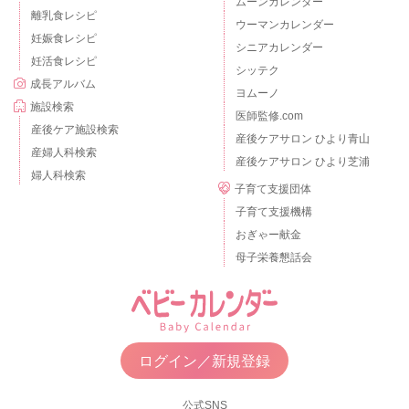
ムーンカレンダー
離乳食レシピ
ウーマンカレンダー
妊娠食レシピ
シニアカレンダー
妊活食レシピ
シッテク
成長アルバム
ヨムーノ
施設検索
医師監修.com
産後ケア施設検索
産後ケアサロン ひより青山
産婦人科検索
産後ケアサロン ひより芝浦
婦人科検索
子育て支援団体
子育て支援機構
おぎゃー献金
母子栄養懇話会
ログイン／新規登録
公式SNS