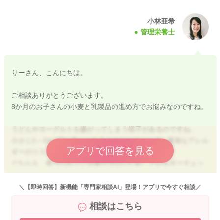
小林亜希
管理栄養士
りーさん、こんにちは。
ご相談ありがとうございます。
8か月のお子さんの小麦と乳製品の進め方でお悩みなのですね。
うどんやヨーグルトを嫌がってしまう様子があるのですね。
小さじ2～3を1回に食べられるようになることで、重篤なアレル
アプリで回答を見る
ギーのリスクが下がったと考えていきます。
どちらも、食べられている量が少ないため、アレルギーチェッ
ク済とは考えにくいですね。
＼【即時回答】新機能「専門家相談AI」登場！アプリで今すぐ相談／
ヨーグルトですが、カボチャやサツマイモ、バナナなどの甘み
相談はこちら
のあるものと組み合わせてみるのはいかがでしょうか？
卵のチェックは終わっていますので、ヨーグルトがクリアでき