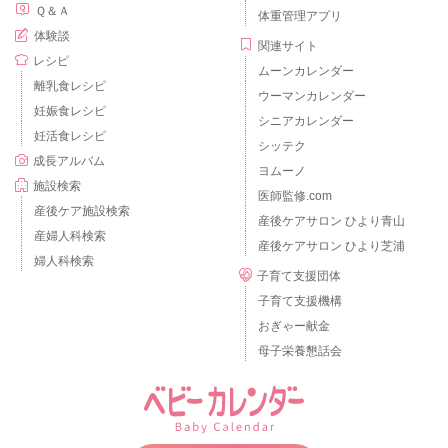
Ｑ＆Ａ
体重管理アプリ
体験談
関連サイト
レシピ
ムーンカレンダー
離乳食レシピ
ウーマンカレンダー
妊娠食レシピ
シニアカレンダー
妊活食レシピ
シッテク
成長アルバム
ヨムーノ
施設検索
医師監修.com
産後ケア施設検索
産後ケアサロン ひより青山
産婦人科検索
産後ケアサロン ひより芝浦
婦人科検索
子育て支援団体
子育て支援機構
おぎゃー献金
母子栄養懇話会