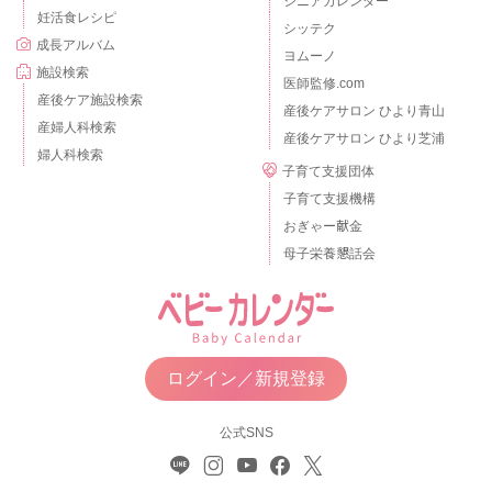
シニアカレンダー
妊活食レシピ
シッテク
成長アルバム
ヨムーノ
施設検索
医師監修.com
産後ケア施設検索
産後ケアサロン ひより青山
産婦人科検索
産後ケアサロン ひより芝浦
婦人科検索
子育て支援団体
子育て支援機構
おぎゃー献金
母子栄養懇話会
ログイン／新規登録
公式SNS