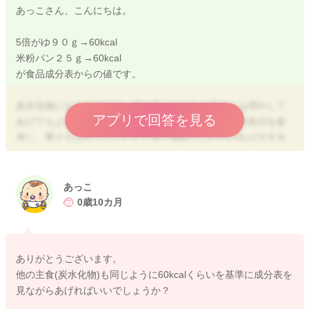
あっこさん、こんにちは。
5倍がゆ９０ｇ→60kcal
米粉パン２５ｇ→60kcal
が食品成分表からの値です。
炭水化物になりますので、沢山食べられるお子さんは増やして
アプリで回答を見る
あげてもよいですが、お手元の商品の裏面の栄養成分表示を参
考に、重さをはかっていただく形で進めていただければ大丈夫
ですよ。
よろしくお願いします。
あっこ
0歳10カ月
2024/8/26 11:29
ありがとうございます。
他の主食(炭水化物)も同じように60kcalくらいを基準に成分表を
見ながらあげればいいでしょうか？