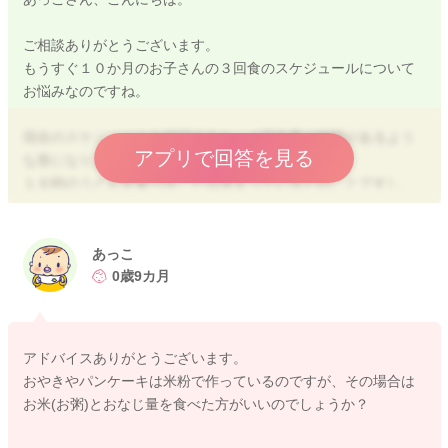
ご相談ありがとうございます。
もうすぐ１０か月のお子さんの３回食のスケジュールについて
お悩みなのですね。
現在のスケジュールを確認すると、４回食事の時間があるよう
アプリで回答を見る
な形になりますね。
１６時のうどんを食べることは決まっているとのことですし、
ここで、うどん＋離乳食（１８時に食べている手づかみのもの
でもよいです）として進めていただくことで、食事の前に空腹
を感じることができたり、１回の量も確保しやすいのかなと感
あっこ
じました。
0歳9カ月
９～１１ヶ月１回あたりの目安量
炭水化物
アドバイスありがとうございます。
5倍がゆ90g～軟飯80g
おやきやパンケーキは米粉で作っているのですが、その場合は
または食パン25～30g
お米(お粥)とおなじ量を食べた方がいいのでしょうか？
またはゆでうどん60～90g
またはいも類30～40g