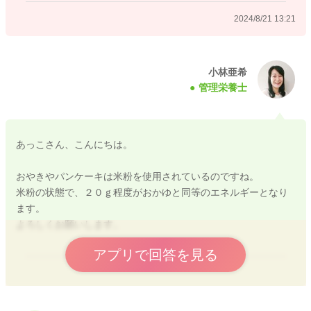
2024/8/21 13:21
ビタミン・ミネラル
野菜・果物30～40g
たんぱく質
小林亜希
管理栄養士
魚15g
または肉15g
または豆腐45g
または全卵1/2個
あっこさん、こんにちは。
または乳製品80g
こちらが目安になります。
おやきやパンケーキは米粉を使用されているのですね。
米粉の状態で、２０ｇ程度がおかゆと同等のエネルギーとなり
パンケーキやおやきなどはどのくらいの量が規定量でしょう
ます。
か？
よろしくお願いします。
→小麦粉１８～２５ｇの使用で米（おかゆ）と同等のエネルギ
ーが得られるという事になります。
アプリで回答を見る
ただ、小麦アレルギーと診断されている状況になりますので、
パンケーキやおやきに小麦粉を使用するのであれば、現在のう
2024/8/22 10:24
どん（２０ｇ）の使用量より少ない小麦粉の量で進めていく必
要がありますね。