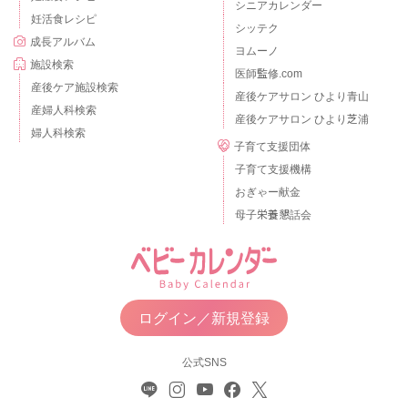
シニアカレンダー
妊活食レシピ
シッテク
成長アルバム
ヨムーノ
施設検索
医師監修.com
産後ケア施設検索
産後ケアサロン ひより青山
産婦人科検索
産後ケアサロン ひより芝浦
婦人科検索
子育て支援団体
子育て支援機構
おぎゃー献金
母子栄養懇話会
ログイン／新規登録
公式SNS