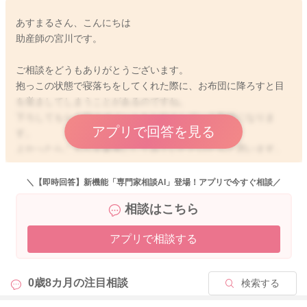
あすまるさん、こんにちは
助産師の宮川です。
ご相談をどうもありがとうございます。
抱っこの状態で寝落ちをしてくれた際に、お布団に降ろすと目
を覚ましてしまうことがあるのですね。
下ろしてもらう時のポイントをお伝えしている動画になりま
アプリで回答を見る
す。
よかったらこちらを参考にしてみていただけたらと思います。
https://youtu.be/j3uc5cpjuHE?si=y6FU4Lp6Oqo0SaH2
＼【即時回答】新機能「専門家相談AI」登場！アプリで今すぐ相談／
下ろす時に起こさないように気をつけていただきつつ、目を覚
相談はこちら
ましてしまっだ時には書いてくださったようにまた寝かしつけ
をしていただくようになると思います。
アプリで相談する
お子さんも眠りたかったのに目が覚めていやだと足を動かした
り、寝返りをして表現をしているのかもしれませんね。
よかったら参考になさってみてください。
0歳8カ月の
注目相談
検索する
どうぞよろしくおねがいします。