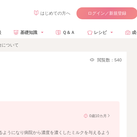
ログイン／新規登録
はじめての方へ
談
基礎知識
Ｑ＆Ａ
レシピ
成
食について
閲覧数：540
0歳10カ月
るようになり病院から濃度を濃くしたミルクを与えるよう