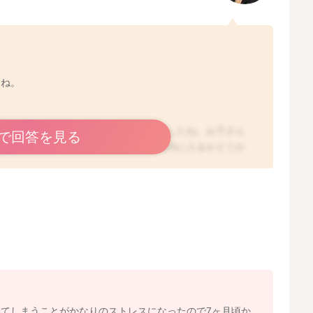
すね。
食も食べないことが多くご心配になりましたね。お子さん
で回答を見る
差があります。いわゆる成長曲線の範囲内に入るかどうか
ではありますが、例えば、小さく生まれたお子さんであっ
の身体つきが小さめで、そこからの発育も緩やかなことも
、お子さんになりの発育が見られ、体重増加が緩やかでも
いこともあります。ママさんとしては、お子さんの体重が
も焦ってしまうことがありますね。お気持ちよくわかりま
あります。あまり食べる意欲がなかったり、お食事の時間
どうしても進まないこともあるかもしれませんね。しばら
きなものだけを出すなどで、まずはお食事が楽しい、美味
んね。今はまだ固形のものを召し上がるのに慣れていく時
まないようであれば、離乳食の形状を少し戻して頂いても
てしまうことがかなりのストレスになったので7ヶ月頃か