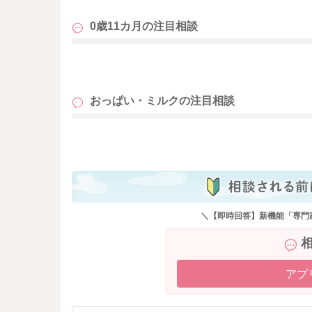
0歳11カ月の
注目相談
も
おっぱい・ミルクの
注目相談
も
＼【即時回答】新機能「専門
アプ