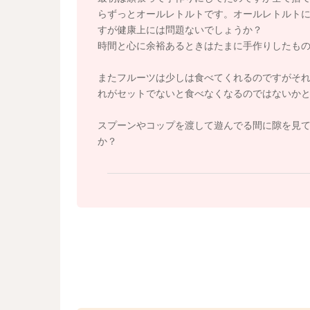
良いですよ。次第に顎の力もついてきて、お子
らずっとオールレトルトです。オールレトルト
食べられるようになってきますよ。焦らずに進
すが健康上には問題ないでしょうか？
ビーフードなどで対応していただいても良いで
時間と心に余裕あるときはたまに手作りしたも
りますし、お子さんの好みのもの、食べてくれ
一生懸命作られても、捨てる量の方が多かった
またフルーツは少しは食べてくれるのですがそ
てくれる方法を探してみてくださいね。また、一
れがセットでないと食べなくなるのではないか
乳食からの栄養がメインになると言われていて
まいます。ミルクとしてあまり飲まなくても、
スプーンやコップを渡して遊んでる間に隙を見
よ。もし、ミルクをあまり飲まないのでしたら
か？
ん。また、もしミルクとして飲むことを嫌がる
り、例えばミルクに少量のゼラチンなどを混ぜ
てあげるなど、お子さんが食べやすい方法に工
くださいね。