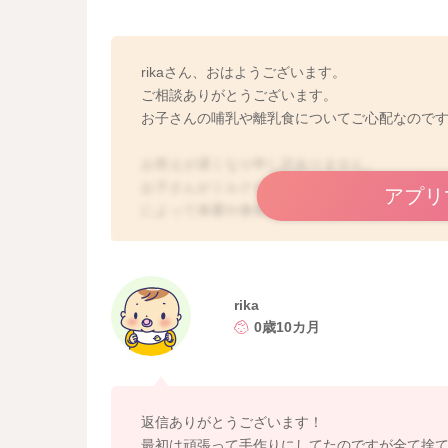
rikaさん、おはようございます。
ご相談ありがとうございます。
お子さんの哺乳や離乳食についてご心配なので
お答えが遅くなり申し訳ありません。
お子さんがミルクもあまり飲んでくれず、離乳
アプリ
によって体重や身長の発育には、かなりの個人
というところは、健診等でも重視されるところ
たり、早めに生まれたお子さんであれば、元々
よくありますよ。小さめのお子さんであっても
確認できるのであれば、ご様子を見ても問題な
rika
ご心配な上に、なかなか飲んでくれないととて
0歳10カ月
すよ。ですが、食への興味や意欲には個人差が
がお子さんにとっても苦痛になってしまうと、
くは、食べやすい食材にしていただいたり、好
しいと思えるようになさるといいかもしれませ
返信ありがとうございます！
期なので、吐き戻してしまったり、なかなか進
最初は頑張って手作りにしてたのですが全て捨て