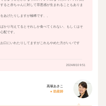
さんなりのペースで徐々に硬いものや繊維質のものなども
にすると赤ちゃんに対して罪悪感が生まれることもありま
めてみてくださいね。また、なかなか進まない時には、ベ
すよ。目先が変われば食べるようになってくれることもあ
のをあげたりしますが極稀です、、
るものが見つかるかもしれませんね。最初は、ママさんが
りして、とてもしんどい時期と思いますが、少しでも食べ
ればかり与えてるとそれしか食べてくれない、もしくはそ
般的には、1歳を過ぎれば、ミルクからの栄養よりも、離
と心配です。
、ミルクだけですと、十分な栄養が摂れなくなってきてし
上手に離乳食の栄養へ移行していければいいと思います
てお口にいれたりしてますがこれもやめた方がいいです
、フォローアップミルクに切り替えてもいいかもしれませ
のであれば、離乳食のメニューに取り入れていただいた
ていただき、ミルクゼリーのようにしておやつに食べさせ
夫してみてもいいかもしれませんね。よろしければお試し
2024/8/10 9:51
高塚あきこ
2024/8/10 7:40
助産師