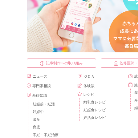
記事制作への取り組み
監修医師
ニュース
Ｑ＆Ａ
成
施
専門家相談
体験談
産
レシピ
基礎知識
産
離乳食レシピ
妊娠前・妊活
婦
妊娠食レシピ
妊娠中
妊活食レシピ
出産
育児
不妊・不妊治療