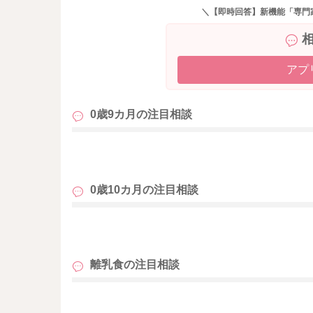
だければ、大丈夫ですよ。
＼【即時回答】新機能「専門
よろしくお願いします。
アプ
0歳9カ月の
注目相談
も
0歳10カ月の
注目相談
も
離乳食の
注目相談
も