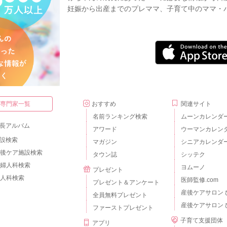
妊娠から出産までのプレママ、子育て中のママ・
・専門家一覧
おすすめ
関連サイト
名前ランキング検索
ムーンカレンダ
長アルバム
アワード
ウーマンカレン
設検索
マガジン
シニアカレンダ
後ケア施設検索
タウン誌
シッテク
婦人科検索
ヨムーノ
プレゼント
人科検索
医師監修.com
プレゼント＆アンケート
産後ケアサロン 
全員無料プレゼント
産後ケアサロン 
ファーストプレゼント
子育て支援団体
アプリ