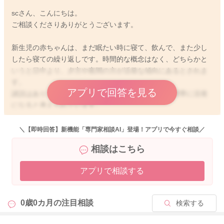
scさん、こんにちは。
ご相談くださりありがとうございます。
新生児の赤ちゃんは、まだ眠たい時に寝て、飲んで、また少し
したら寝ての繰り返しです。時間的な概念はなく、どちらかと
いうと日中より、夕方や夜間の方が活発な傾向にあるとされま
す。
アプリで回答を見る
諸説はありますが、本能的に生物として、安全な時間帯に活発
になると考えられています。
基本的には、お子さんのご様子をみながら、今のように眠たく
＼【即時回答】新機能「専門家相談AI」登場！アプリで今すぐ相談／
なったら寝かしつけをするので良いと思います！
相談はこちら
夕方眠って欲しい時間に寝そうにない時は、お子さんも活動し
アプリで相談する
て、発達のために刺激を欲していたり、1人遊びしていたりする
のかもしれませんね。
機嫌がよければ、そのタイミングでお風呂に入っておくのがお
0歳0カ月の
注目相談
検索する
勧めです。
生活リズムは、生後半年くらいまではその日のお子さんのご様