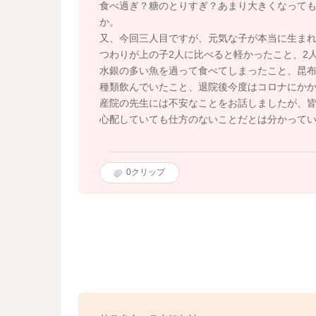
食べ過ぎ？糖のとりすぎ？あまり大きくなって
か。
又、今回三人目ですが、元気な子が本当に生ま
つわりが上の子2人に比べると軽かったこと、2
水銀の多い魚を過って食べてしまったこと、昆
種類飲んでいたこと、退院後今度はコロナにか
産院の先生には不安なことをお話しましたが、
心配していても仕方のないことだとは分かって
0
クリップ