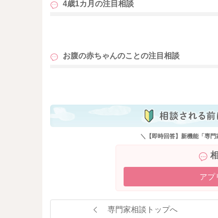
4歳1カ月の
注目相談
そうして体調を整えていかれるといいと思いま
心配な気持ちがある分、できることをされてみ
も
なと思いました。
そうして頂くことで、不安に持っていかれてし
お腹の赤ちゃんのことの
注目相談
思いました。
も
いかがでしょうか？
良かったら参考になさってみてください。
どうぞよろしくお願いします。
＼【即時回答】新機能「専門
アプ
専門家相談トップへ