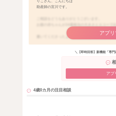
りこさん、こんにちは
助産師の宮川です。
ご相談をどうもありがとうございます。
お腹の赤ちゃんが24週相当の大きさとエコーで
アプリ
書いてくださったように正常範囲内だと思いま
エコーで見ていた時の、写真を撮った時の赤ち
にも誤差が出ることはあります。
＼【即時回答】新機能「専門
また今回だけ健診で、週数よりも少し大きめに
て見るのもいいのかなと思いました。
アプ
健診を追うごとにどんどん大きくなっていく、
したら、心配なこともあるかもしれません。
4歳0カ月の
注目相談
しかし今のこの状況だけのようでしたら、もう
も
引き続き、バランスよくお食事を召し上がって
切になります。