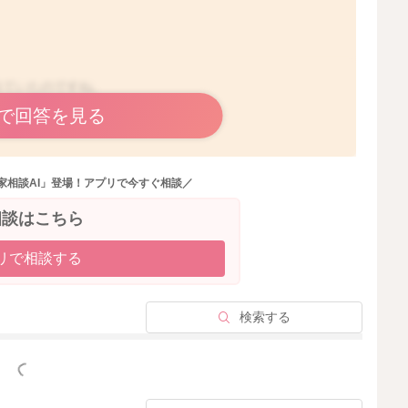
出ていたのですね。
で回答を見る
す。
ゃんの体勢によっても測定をされる角度は変わり、大きさ
家相談AI」登場！アプリで今すぐ相談／
出ていただけのようでしたら、もう少し経過を見ていかれ
相談はこちら
リで相談する
大きくなっていくスピードが早くなっていることがありま
少し様子を見ていただいていいのかなと思いました。
検索する
っと見る
いただき、足元から冷え対策をされていくこともとても大