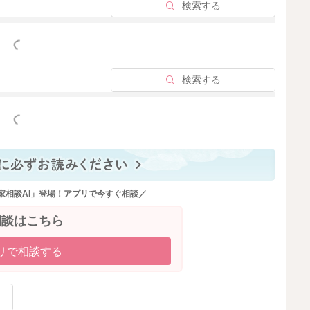
検索する
すよ。
たり、できていることにも目を向けていかれるといいのか
っと見る
まうばかりになるのも防げるようになるのではないかなと
検索する
っと見る
家相談AI」登場！アプリで今すぐ相談／
2024/7/30 10:15
相談はこちら
リで相談する